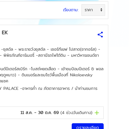
เรียงตาม:
) EK
) -ซุสดัล - พระราชวังซุสดัล - เซอร์กีเยฟ โปสาด(ซากอร์ส) -
- พิพิธภัณฑ์อาร์เมอรี่ -สถานีรถไฟใต้ดิน - มหาวิหารเซนต์ซา
ปีเตอร์สเบิร์ก -โบสถ์หยดเลือด - เข้าชมป้อมปีเตอร์ & พอล
ังฤดูหนาว) - ดินเนอร์และชมโชว์พื้นเมืองที่ Nikolaevsky
ไอแซค
SKY PALACE -อาหารค่ำ ณ ภัตตาคารอาหาร / นำท่านชมการ
11 ส.ค. - 30 ต.ค. 69
(
4
ช่วงวันเดินทาง)
ดูรายละเอียด