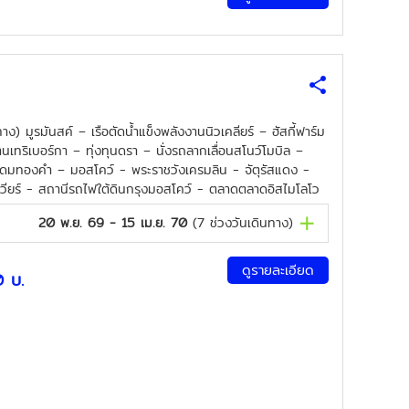
ง) มูรมันสค์ – เรือตัดน้ำแข็งพลังงานนิวเคลียร์ – ฮัสกี้ฟาร์ม
นเทริเบอร์กา – ทุ่งทุนดรา – นั่งรถลากเลื่อนสโนว์โมบิล –
โดมทองคำ – มอสโคว์ - พระราชวังเครมลิน - จัตุรัสแดง -
เวียร์ - สถานีรถไฟใต้ดินกรุงมอสโคว์ - ตลาดตลาดอิสไมโลโว
20 พ.ย. 69 - 15 เม.ย. 70
(
7
ช่วงวันเดินทาง)
ดูรายละเอียด
0
บ.