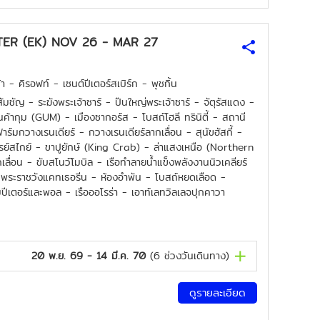
์ก WINTER (EK) NOV 26 - MAR 27
 - คิรอฟท์ - เซนต์ปีเตอร์สเบิร์ก - พุชกิ้น
สัมชัญ - ระฆังพระเจ้าซาร์ - ปืนใหญ่พระเจ้าซาร์ - จัตุรัสแดง -
ค้ากุม (GUM) - เมืองซากอร์ส - โบสถ์โฮลี ทรินิตี้ - สถานี
าร์มกวางเรนเดียร์ - กวางเรนเดียร์ลากเลื่อน - สุนัขฮัสกี้ -
อเรย์สไกย์ - ขาปูยักษ์ (King Crab) - ล่าแสงเหนือ (Northern
เลื่อน - ขับสโนว์โมบิล - เรือทำลายน้ำแข็งพลังงานนิวเคลียร์
- พระราชวังแคทเธอรีน - ห้องอำพัน - โบสถ์หยดเลือด -
มปีเตอร์และพอล - เรือออโรร่า - เอาท์เลทวิลเลจปุกคาวา
20 พ.ย. 69 - 14 มี.ค. 70
(
6
ช่วงวันเดินทาง)
ดูรายละเอียด