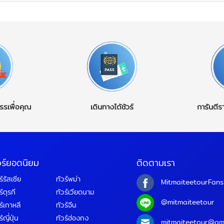
รรเพื่อคุณ
เดินทางได้ชัวร์
การันตีร
วร์ยอดนิยม
ติดตามเรา
ร์รัสเซีย
ทัวร์พม่า
MitmaiteetourFans
ร์ตุรกี
ทัวร์เวียดนาม
@mitmaiteetour
ร์เกาหลี
ทัวร์จีน
์ญี่ปุ่น
ทัวร์ฮ่องกง
mitmaiteetour@gm