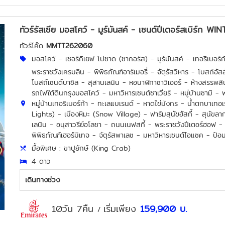
ทัวร์รัสเซีย มอสโคว์ - มูร์มันสค์ - เซนต์ปีเตอร์สเบิร
ทัวร์โค๊ด
MMTT262060
มอสโคว์ - เซอร์กิเยฟ โปซาด (ซากอร์ส) - มูร์มันสค์ - เทอริเบอร์ก้า
พระราชวังเครมลิน - พิพิธภัณฑ์อาร์เมอรี่ - จัตุรัสวิหาร - โบสถ์อัส
โบสถ์เซนต์บาซิล - สุสานเลนิน - หอนาฬิกาซาวิเออร์ - ห้างสรรพสิน
รถไฟใต้ดินกรุงมอสโคว์ - มหาวิหารเซนต์ซาเวียร์ - หมู่บ้านซามิ - ฟ
หมู่บ้านเทอริเบอร์ก้า - ทะเลแบเรนต์ - หาดไข่มังกร - น้ำตกบาเท
Lights) - เมืองหิมะ (Snow Village) - ฟาร์มสุนัขฮัสกี้ - สุนัขลาก
เลนิน - อนุสาวรีย์อโลชา - ถนนเนฟสกี้ - พระราชวังปีเตอร์ฮอฟ 
พิพิธภัณฑ์เฮอร์มิเทจ - จัตุรัสพาเลซ - มหาวิหารเซนต์ไอแซค - ป้อ
มื้อพิเศษ : ขาปูยักษ์ (King Crab)
4 ดาว
เดินทางช่วง
10วัน 7คืน
เริ่มเพียง
159,900
บ.
/