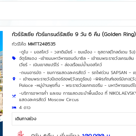
ทัวร์รัสเซีย ทัวร์แกรนด์รัสเซีย 9 วัน 6 คืน (Golden Ring
ทัวร์โค๊ด
MMTT240535
-ดูไบ - มอสโคว์ - วลาดิเมียร์ - ชมเมือง - ซุสดาล(โกลด์เดน ริง
จัตุรัสแดง -เข้าชมมหาวิหารเซนต์บาซิล - เข้าชมพระราชวังเครมลิน 
เวียร์ - เนินเขาสแปร์โร่ - ล่องเรือแม่น้ำมอสโคว์
-ถนนอารบัต - ชมการแสดงละครสัตว์ - รถไฟด่วน SAPSAN – เซนต์
- เข้าชมพระราชวังปีเตอร์ฮอฟ(วังฤดูร้อน) -พิพิธภัณฑ์เฮอร์มิเทจ(ว
Palace -หมู่บ้านพุชกิ้น - พระราชวังแคทเธอรีน - มหาวิหารเซนต์
-บริการอาหารค่ำ และชม การแสดงระบำพื้นเมือง ที่ NIKOLAEV
แสดงละครสัตว์ Moscow Circus
4 ดาว
เดินทางช่วง
9วัน 6คืน
เริ่มเพียง
109,900
บ.