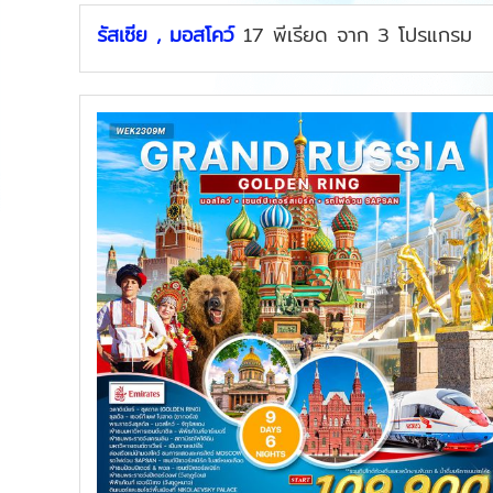
รัสเซีย , มอสโคว์
17
พีเรียด
จาก
3
โปรแกรม