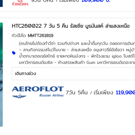
/
HTC260022 7 วัน 5 คืน รัสเซีย มูรมันสค์ ล่าแสงเหนือ
ทัวร์โค๊ด
MMTT261819
(คนไทยไม่ต้องทำวีซ่า รวมทิปต่างๆ และน้ำดื่มทุกวัน ตลอดการเดินทา
– ลานกิจกรรมสโนว์โมบาย - ล่าแสงเหนือ อนุเสาวรีย์อัลโยวา หมู่บ้า
น้ำตกบาเตอเรย์สไกย์ ชายหาดหินมังกร - พักโรงแรม igloo โบสถ์
มหาวิหารเซนต์เบซิล - ห้างสรรพสินค้า Gum มหาวิหารเซนต์เดอะซา
เดินทางช่วง
7วัน 5คืน
เริ่มเพียง
119,90
/