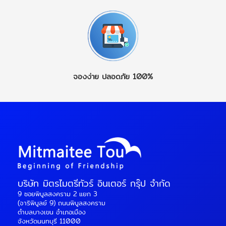
จองง่าย
ปลอดภัย 100%
บริษัท มิตรไมตรีทัวร์ อินเตอร์ กรุ๊ป จำกัด
9 ซอยพิบูลสงคราม 2 แยก 3
(จาริพิบูลย์ 9) ถนนพิบูลสงคราม
ตำบลบางเขน อำเภอเมือง
จังหวัดนนทบุรี 11000