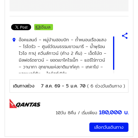
อีเมล
อ๊อคแลนด์ – หมู่บ้านฮอบบิท – ถ้ำหนอนเรืองแสง
– โรโตรัว – ศูนย์วัฒนธรรมชาวเมารี – น้ำพุร้อน
ไวโอ ทาปุ ควีนส์ทาวน์ (ค้าง 2 คืน) – เจ็ตโบ้ต –
มิลฟอร์ดซาวน์ – ยอดเขาโคโรเน็ท – แอร์โร่ทาวน์
– วานากา อุทยานแห่งชาติเมาท์คุก – เทคาโป –
แอชเบอร์ตัน – ไคร์สท์เชิร์ช
เดินทางช่วง
7 ส.ค. 69 - 5 ม.ค. 70
( 6 ช่วงวันเดินทาง )
180,000
บ.
10วัน 8คืน
/ เริ่มเพียง
เลือกวันเดินทาง