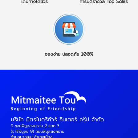
เดินทางได้ชัวร์
การันตีรางวัล
Top Sales
จองง่าย
ปลอดภัย 100%
บริษัท มิตรไมตรีทัวร์ อินเตอร์ กรุ๊ป จำกัด
9 ซอยพิบูลสงคราม 2 แยก 3
(จาริพิบูลย์ 9) ถนนพิบูลสงคราม
ตำบลบางเขน อำเภอเมือง