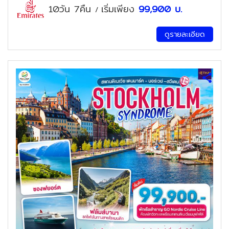
10วัน 7คืน
เริ่มเพียง
99,900
บ.
/
ดูรายละเอียด