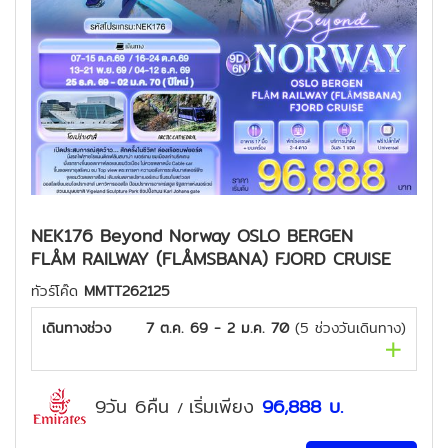
NEK176 Beyond Norway OSLO BERGEN
FLÅM RAILWAY (FLÅMSBANA) FJORD CRUISE
ทัวร์โค๊ด
MMTT262125
เดินทางช่วง
7 ต.ค. 69 - 2 ม.ค. 70
(
5
ช่วงวันเดินทาง)
9วัน 6คืน
เริ่มเพียง
96,888
บ.
/