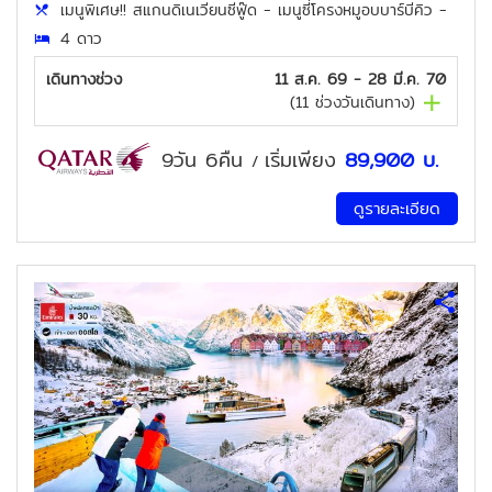
เมนูพิเศษ!! สแกนดิเนเวียนซีฟู๊ด - เมนูซี่โครงหมูอบบาร์บีคิว -
4 ดาว
เดินทางช่วง
11 ส.ค. 69 - 28 มี.ค. 70
(
11
ช่วงวันเดินทาง)
9วัน 6คืน
เริ่มเพียง
89,900
บ.
/
ดูรายละเอียด