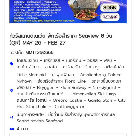
ทัวร์สแกนดิเนเวีย พักเรือสำราญ Seaview 8 วัน
(QR) MAY 26 - FEB 27
ทัวร์โค๊ด
MMTT260666
โคเปนเฮเก้น – เฮิร์ทชัลส์ – เบอร์เกน – วอสส – ฟลัม –
เกลโล / โกล – ออสโล – คาร์ลสตัด – โอเรบรู – สต๊อคโฮล์ม
Little Mermaid – น้ำพุเกฟิออน – Amalienborg Palace –
Nyhavn – ล่องเรือสำราญ Fjord Line – รถรางขึ้นยอดเขา
ฟลอเยน – Bryggen – Flam Railway – Nærøyfjord –
สวนประติมากรรมวิกแลนด์ – Holmenkollen Ski Jump –
ถนนคาร์ล โจฮาน – Orebro Castle – Gamla Stan – City
Hall Stockholm – Drottninggatan
เมนูอาหารพิเศษ : มื้อค่ำบนเรือสำราญ บุฟเฟต์อาหารทะเล
Scandinavian Seafood
4 ดาว