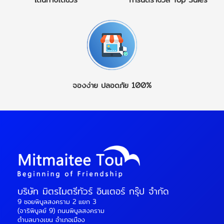
จองง่าย
ปลอดภัย 100%
บริษัท มิตรไมตรีทัวร์ อินเตอร์ กรุ๊ป จำกัด
9 ซอยพิบูลสงคราม 2 แยก 3
(จาริพิบูลย์ 9) ถนนพิบูลสงคราม
ตำบลบางเขน อำเภอเมือง