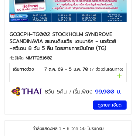
GO3CPH-TG002 STOCKHOLM SYNDROME
SCANDINAVIA สแกนดิเนเวีย เดนมาร์ค - นอร์เวย์
–สวีเดน 8 วัน 5 คืน โดยสายการบินไทย (TG)
ทัวร์โค๊ด
MMTT261602
เดินทางช่วง
7 ต.ค. 69 - 5 ม.ค. 70
(
7
ช่วงวันเดินทาง)
8วัน 5คืน
เริ่มเพียง
99,900
บ.
/
ดูรายละเอียด
กำลังแสดงผล
1
-
8
จาก
56
โปรแกรม