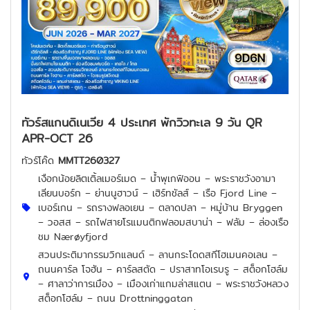
ทัวร์สแกนดิเนเวีย 4 ประเทศ พักวิวทะเล 9 วัน QR
APR-OCT 26
ทัวร์โค๊ด
MMTT260327
เงือกน้อยลิตเติ้ลเมอร์เมด – น้ำพุเกฟิออน – พระราชวังอามา
เลียนบอร์ก – ย่านนูฮาวน์ – เฮิร์ทชัลส์ – เรือ Fjord Line –
เบอร์เกน – รถรางฟลอเยน – ตลาดปลา – หมู่บ้าน Bryggen
– วอสส – รถไฟสายโรแมนติกฟลอมสบาน่า – ฟลัม – ล่องเรือ
ชม Nærøyfjord
สวนประติมากรรมวิกแลนด์ – ลานกระโดดสกีโฮเมนคอเลน –
ถนนคาร์ล โจฮัน – คาร์ลสตัด – ปราสาทโอเรบรู – สต็อกโฮล์ม
– ศาลาว่าการเมือง – เมืองเก่าแกมล่าสแตน – พระราชวังหลวง
สต็อกโฮล์ม – ถนน Drottninggatan