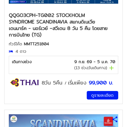
QQGO3CPH-TG002 STOCKHOLM
SYNDROME SCANDINAVIA สแกนดิเนเวีย
เดนมาร์ค - นอร์เวย์ –สวีเดน 8 วัน 5 คืน โดยสาย
การบินไทย (TG)
ทัวร์โค๊ด
MMTT251804
4 ดาว
เดินทางช่วง
9 ก.ย. 69 - 5 ม.ค. 70
(
13
ช่วงวันเดินทาง)
8วัน 5คืน
เริ่มเพียง
99,900
บ.
/
ดูรายละเอียด