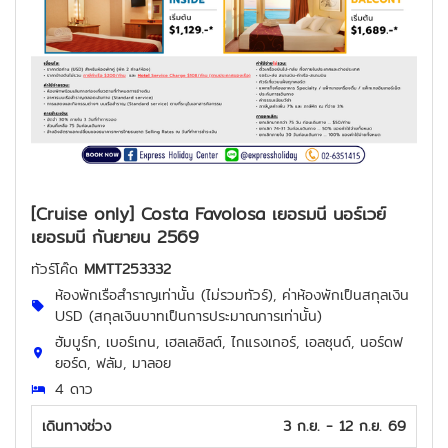
[Cruise only] Costa Favolosa เยอรมนี นอร์เวย์
เยอรมนี กันยายน 2569
ทัวร์โค๊ด
MMTT253332
ห้องพักเรือสำราญเท่านั้น (ไม่รวมทัวร์), ค่าห้องพักเป็นสกุลเงิน
USD (สกุลเงินบาทเป็นการประมาณการเท่านั้น)
ฮัมบูร์ก, เบอร์เกน, เฮลเลซิลต์, ไกแรงเกอร์, เอลซุนด์, นอร์ดฟ
ยอร์ด, ฟลัม, มาลอย
4 ดาว
เดินทางช่วง
3 ก.ย. - 12 ก.ย. 69