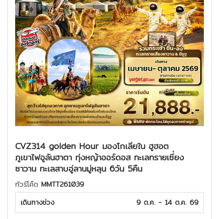
CVZ314 golden Hour มองโกเลียใน ฮูฮอต
ภูเขาไฟอูลันฮาตา ทุ่งหญ้าออร์ดอส ทะเลทรายเซี่ยง
ซาวาน ทะเลสาบอู่ลานมู่หลุน 6วัน 5คืน
ทัวร์โค๊ด
MMTT261039
เดินทางช่วง
9 ต.ค. - 14 ต.ค. 69