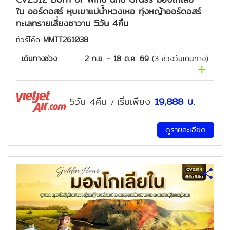
ใน ออร์ดอสร์ หุบเขาแม่น้ำหวงเหอ ทุ่งหญ้าออร์ดอสร์
ทะเลทรายเสี่ยงซาวาน 5วัน 4คืน
ทัวร์โค๊ด
MMTT261038
เดินทางช่วง
2 ก.ย. - 18 ต.ค. 69
(
3
ช่วงวันเดินทาง)
5วัน 4คืน
เริ่มเพียง
19,888
บ.
/
ดูรายละเอียด