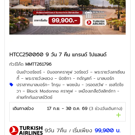
HTCC250060 9 วัน 7 คืน แกรนด์ โปแลนด์
ทัวร์โค๊ด
MMTT261796
บินเข้าวอร์ซอร์ - บินออกคราคูฟ วอร์ซอว์ – พระราชวังลาเซียน
กี้ – พระราชวังหลวง – นิดซิกา - กดัญสก์ - มาลบอร์ก
ปราสาทมาลบอร์ก– โทรุน – พอซนัน - วรอตสวัฟ - เชสโตโช
วา – Black Madonna คราคูฟ - เหมืองเกลือวิลลิกซ์กา -
ค่ายกักกันเอาสช์วิตช์
เดินทางช่วง
17 ก.ย. - 30 ต.ค. 69
(
3
ช่วงวันเดินทาง)
9วัน 7คืน
เริ่มเพียง
99,900
บ.
/