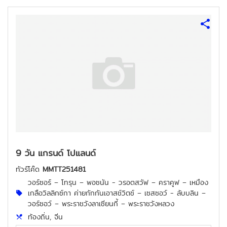
9 วัน แกรนด์ โปแลนด์
ทัวร์โค๊ด
MMTT251481
วอร์ซอร์ – โทรุน – พอซนัน - วรอตสวัฟ – คราคูฟ – เหมือง
เกลือวิลลิกซ์กา ค่ายกักกันเอาสช์วิตช์ – เซสซอว์ - ลับบลิน –
วอร์ซอว์ – พระราชวังลาเซียนกี้ – พระราชวังหลวง
ท้องถิ่น, จีน