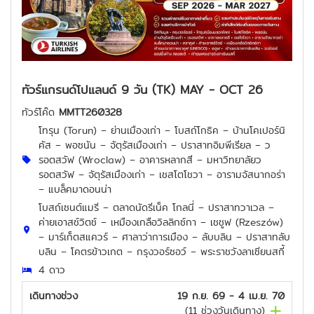
ทัวร์แกรนด์โปแลนด์ 9 วัน (TK) MAY - OCT 26
ทัวร์โค๊ด
MMTT260328
โทรุน (Torun) – ย่านเมืองเก่า – โบสถ์โกธิค – บ้านโคเปอร์นิ
คัส – พอซนัน – จัตุรัสเมืองเก่า – ปราสาทอิมพีเรียล – ว
รอตสวัฟ (Wroclaw) – อาคารหลากสี – มหาวิทยาลัยว
รอตสวัฟ – จัตุรัสเมืองเก่า – เชสโตโชวา – อารามจัสนากอร่า
– แบล็คมาดอนน่า
โบสถ์เซนต์แมรี – ตลาดนัดรีเน็ค โกลนี่ – ปราสาทวาเวล –
ค่ายเอาสช์วิตช์ – เหมืองเกลือวิลลิกซ์กา – เชชูฟ (Rzeszów)
– มาร์เก็ตสแควร์ – ศาลาว่าการเมือง – ลับบลิน – ปราสาทลับ
บลิน – โคตรข้าวเกต – กรุงวอร์ซอว์ – พระราชวังลาเซียนสกี้
4 ดาว
เดินทางช่วง
19 ก.ย. 69 - 4 เม.ย. 70
(
11
ช่วงวันเดินทาง)