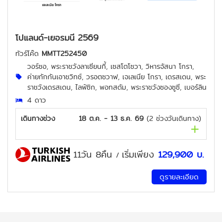
โปแลนด์-เยอรมนี 2569
ทัวร์โค๊ด
MMTT252450
วอร์ซอ, พระราชวังลาเซียนกี้, เซสโตโซวา, วิหารจัสนา โกรา,
ค่ายกักกันเอาชวิทซ์, วรอตซวาฟ, เจเลเนีย โกรา, เดรสเดน, พระ
ราชวังเดรสเดน, ไลฟ์ซิก, พอทสดัม, พระราชวังซองซูซี, เบอร์ลิน
4 ดาว
เดินทางช่วง
18 ต.ค. - 13 ธ.ค. 69
(
2
ช่วงวันเดินทาง)
11วัน 8คืน
เริ่มเพียง
129,900
บ.
/
ดูรายละเอียด