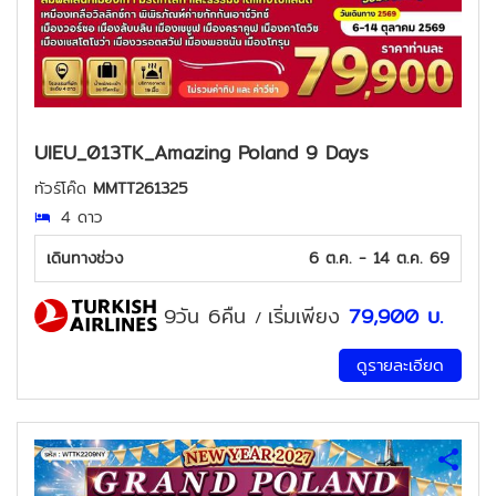
UIEU_013TK_Amazing Poland 9 Days
ทัวร์โค๊ด
MMTT261325
4 ดาว
เดินทางช่วง
6 ต.ค. - 14 ต.ค. 69
9วัน 6คืน
เริ่มเพียง
79,900
บ.
/
ดูรายละเอียด