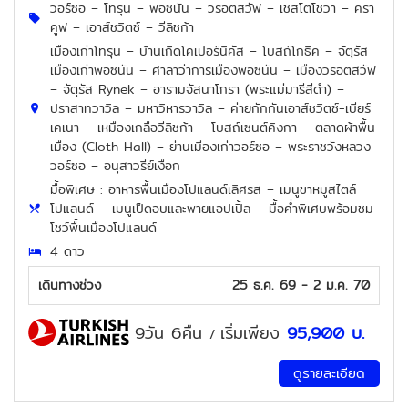
วอร์ซอ – โทรุน – พอซนัน – วรอตสวัฟ – เชสโตโชวา – ครา
คูฟ – เอาส์ชวิตซ์ – วีลิชก้า
เมืองเก่าโทรุน – บ้านเกิดโคเปอร์นิคัส – โบสถ์โกธิค – จัตุรัส
เมืองเก่าพอซนัน – ศาลาว่าการเมืองพอซนัน – เมืองวรอตสวัฟ
– จัตุรัส Rynek – อารามจัสนาโกรา (พระแม่มารีสีดำ) –
ปราสาทวาวิล – มหาวิหารวาวิล – ค่ายกักกันเอาส์ชวิตซ์-เบียร์
เคเนา – เหมืองเกลือวีลิชก้า – โบสถ์เซนต์คิงกา – ตลาดผ้าพื้น
เมือง (Cloth Hall) – ย่านเมืองเก่าวอร์ซอ – พระราชวังหลวง
วอร์ซอ – อนุสาวรีย์เงือก
มื้อพิเศษ : อาหารพื้นเมืองโปแลนด์เลิศรส – เมนูขาหมูสไตล์
โปแลนด์ – เมนูเป็ดอบและพายแอปเปิ้ล – มื้อค่ำพิเศษพร้อมชม
โชว์พื้นเมืองโปแลนด์
4 ดาว
เดินทางช่วง
25 ธ.ค. 69 - 2 ม.ค. 70
9วัน 6คืน
เริ่มเพียง
95,900
บ.
/
ดูรายละเอียด