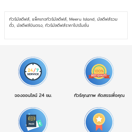
ทัวร์มัลดีฟส์, แพ็คเกจทัวร์มัลดีฟส์, Meeru Island, มัลดีฟส์รวม
ตั๋ว, มัลดีฟส์บินตรง, ทัวร์มัลดีฟส์ราคาโปรโมชั่น
จองออนไลน์
24 ชม.
ทัวร์คุณภาพ
คัดสรรเพื่อคุณ