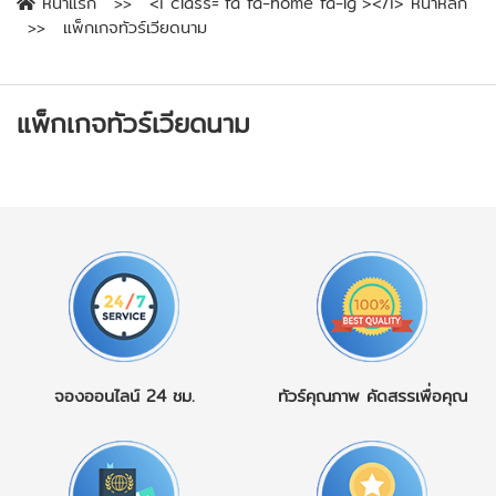
หน้าแรก
<i class="fa fa-home fa-lg"></i> หน้าหลัก
แพ็กเกจทัวร์เวียดนาม
แพ็กเกจทัวร์เวียดนาม
จองออนไลน์
24 ชม.
ทัวร์คุณภาพ
คัดสรรเพื่อคุณ