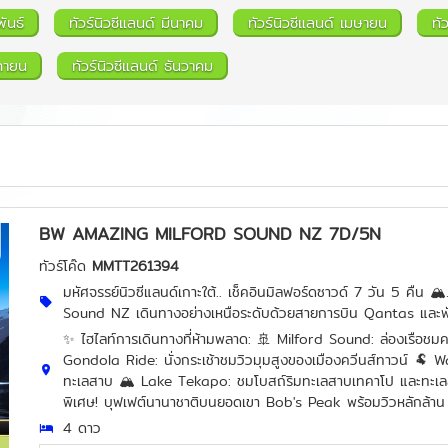
พันธ์
ทัวร์นิวซีแลนด์ มีนาคม
ทัวร์นิวซีแลนด์ เมษายน
ทั
ิกายน
ทัวร์นิวซีแลนด์ ธันวาคม
BW AMAZING MILFORD SOUND NZ 7D/5N
ทัวร์โค๊ด
MMTT261394
มหัศจรรย์นิวซีแลนด์เกาะใต้.. เช็คอินมิลฟอร์ดซาวด์ 7 วัน 5 คื
Sound NZ เดินทางอย่างเหนือระดับด้วยสายการบิน Qantas และ
✨ ไฮไลท์การเดินทางที่ห้ามพลาด: 🚢 Milford Sound: ล่องเรือชมค
Gondola Ride: นั่งกระเช้าชมวิวมุมสูงของเมืองควีนส์ทาวน์ 🐏 
ทะเลสาบ 🏔️ Lake Tekapo: ชมโบสถ์ริมทะเลสาบเทคาโป และทะเลสาบ
พิเศษ! บุฟเฟต์นานาชาติบนยอดเขา Bob's Peak พร้อมวิวหลักล้าน
4 ดาว