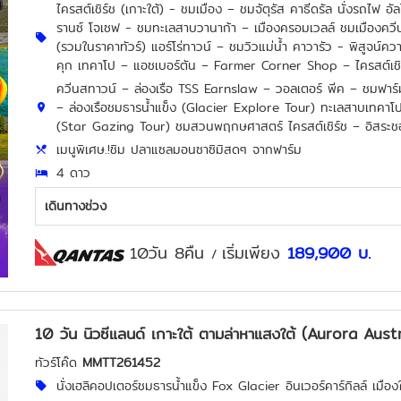
ไครสต์เชิร์ช (เกาะใต้) - ชมเมือง – ชมจัตุรัส คาธีดรัล นั่งรถไฟ อ
รานซ์ โจเซฟ - ชมทะเลสาบวานาก้า – เมืองครอมเวลล์ ชมเมืองควีนส
(รวมในราคาทัวร์) แอร์โร่ทาวน์ – ชมวิวแม่น้ำ คาวารัว - พิสูจน์ความ
คุก เทคาโป – แอชเบอร์ตัน – Farmer Corner Shop – ไครสต์เชิ
ควีนสทาวน์ – ล่องเรือ TSS Earnslaw – วอลเตอร์ พีค – ชมฟาร์ม
– ล่องเรือชมธารน้ำแข็ง (Glacier Explore Tour) ทะเลสาบเทคาโป
(Star Gazing Tour) ชมสวนพฤกษศาสตร์ ไครสต์เชิร์ช – อิสระชอ
เมนูพิเศษ.!ชิม ปลาแซลมอนซาซิมิสดๆ จากฟาร์ม
4 ดาว
เดินทางช่วง
10วัน 8คืน
เริ่มเพียง
189,900
บ.
/
10 วัน นิวซีแลนด์ เกาะใต้ ตามล่าหาแสงใต้ (Aurora Austr
ทัวร์โค๊ด
MMTT261452
นั่งเฮลิคอปเตอร์ชมธารน้ำแข็ง Fox Glacier อินเวอร์คาร์กิลล์ เมือ