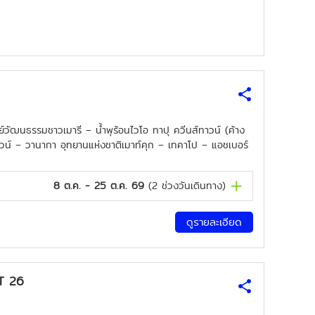
์วัฒนธรรมชาวเมารี – น้ำพุร้อนไวโอ ทาปุ ควีนส์ทาวน์ (ค้าง
าวน์ – วานากา อุทยานแห่งชาติเมาท์คุก – เทคาโป – แอชเบอร์
8 ต.ค. - 25 ต.ค. 69
(
2
ช่วงวันเดินทาง)
ดูรายละเอียด
CT 26