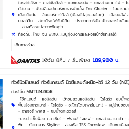
ไคร์สท์เชิร์ช – คาสเซิลฮิลล์ – แอชเบอร์ตัน - ทะเลสาบเทคาโป - โบ
ทัสมาน - นั่งเฮลิคอปเตอร์ชมธารน้ำแข็ง Fox Glacier - โอมาราม่า
เมืองวินตัน – อินเวอร์คาร์กิลล์ (เมืองใต้สุดของโลก) - เมืองบลั
บอลด์วิน - สถานีรถไฟดันนีดิน – ปราสาทลาร์นัค นั่งรถอาร์โกขับเคลื
– ล่องเรือชมปลาวาฬไคคูร่า
ท้องถิ่น, ไทย, จีน พิเศษ....เมนูกุ้งมังกรและหอยเป๋าฮื้อทะเลใต้
เดินทางช่วง
10วัน 8คืน
เริ่มเพียง
189,900
บ.
/
ทัวร์นิวซีแลนด์ ทัวร์แกรนด์ นิวซีแลนด์เหนือ-ใต้ 12 วัน 
ทัวร์โค๊ด
MMTT242858
-โอ๊คแลนด์ – แฮมิลตัน – เข้าชมสวนแฮมิลตัน – โรโตรัว -ชมน้ำพุ
พื้นเมืองชาวเมารี - โรโตรัว - อะโกรโดม(ฟาร์มแกะ) - หมู่บ้านฮอบ
- อาเธอร์ พาสส – ชมน้ำตกเดวิลส์
-ธารน้ำแข็งฟ๊อก กลาเซียร์ – ฟรานซ์ โจเซฟ - ทะเลสาบวานาก้า - ค
พีค - ภัตตาคาร Skyline - ล่องเรือ TSS Earnslaw -เดินชมเมืองค