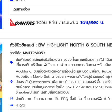
4 ดาว
เดินทางช่วง
10วัน 8คืน
เริ่มเพียง
169,900
บ.
/
ทัวร์นิวซีแลนด์ : BW HIGHLIGHT NORTH & SOUTH
ทัวร์โค๊ด
MMTT261053
สัมผัสมนต์เสน่ห์แห่งนิวซีแลนด์ ครบจบทั้งเกาะเหนือและเกาะใต้ 
เที่ยวระดับพรีเมียม พักโรงแรม 4 ดาวตลอดการเดินทาง พร้อมบินภายใ
Auckland: ชมเมืองหลวงแห่งการล่องเรือ และยอดเขาอีเดน Rotoru
Hobbiton Movie Set: ตามรอยภาพยนตร์ดังในหมู่บ้านฮอบบิทสุดน่
อัศจรรย์ Queenstown: เมืองแห่งกิจกรรมแอดเวนเจอร์ ขึ้นกระเ
สัมผัสความยิ่งใหญ่ของธารน้ำแข็ง Fox Glacier และ Franz J
Shepherd ริมทะเลสาบสีเทอร์ควอยซ์
จัดเต็มอาหารไทย และอาหารจีน BBQ มื้อพิเศษ ที่วอลเตอร์พีคฟาร
4 ดาว