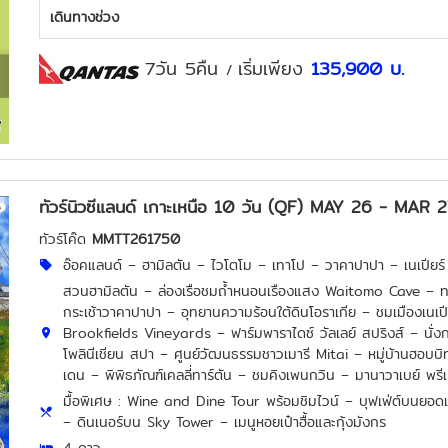
เดินทางช่วง
7วัน 5คืน
เริ่มเพียง
135,900
บ.
/
ทัวร์นิวซีแลนด์ เกาะเหนือ 10 วัน (QF) MAY 26 - MAR 
ทัวร์โค๊ด
MMTT261750
อ๊อคแลนด์ – ฮามิลตัน – ไวโตโม – เทาโป – วาคาปาปา – เนเปียร์
สวนฮามิลตัน – ล่องเรือชมถ้ำหนอนเรืองแสง Waitomo Cave – ทะเล
กระเช้าวาคาปาปา – อุทยานความร้อนใต้ดินโอราเกีย – ชมเมืองเนเ
Brookfields Vineyards – ฟาร์มพาราไดซ์ วัลเลย์ สปริงส์ – นั่
โพลินีเชียน สปา – ศูนย์วัฒนธรรมชาวเมารี Mitai – หมู่บ้านฮอบบิ
เดน – พิพิธภัณฑ์เคลลี่ทาร์ตัน – ชมคิงเพนกวิน – มานาวาเบย์ พรีเม
มื้อพิเศษ : Wine and Dine Tour พร้อมชิมไวน์ – บุฟเฟ่ต์บนยอดเขา
– ดินเนอร์บน Sky Tower – เมนูหอยเป๋าฮื้อและกุ้งมังกร