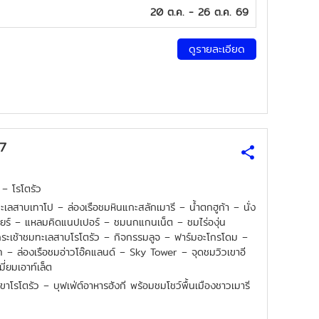
20 ต.ค. - 26 ต.ค. 69
ดูรายละเอียด
27
 – โรโตรัว
สาบเทาโป – ล่องเรือชมหินแกะสลักเมารี – น้ำตกฮูก้า – นั่ง
ปียร์ – แหลมคิดแนปเปอร์ – ชมนกแกนเน็ต – ชมไร่องุ่น
งกระเช้าชมทะเลสาบโรโตรัว – กิจกรรมลูจ – ฟาร์มอะโกรโดม –
ท – ล่องเรือชมอ่าวโอ๊คแลนด์ – Sky Tower – จุดชมวิวเขาอี
ี่ยมเอาท์เล็ต
โรโตรัว – บุฟเฟ่ต์อาหารฮังกี พร้อมชมโชว์พื้นเมืองชาวเมารี