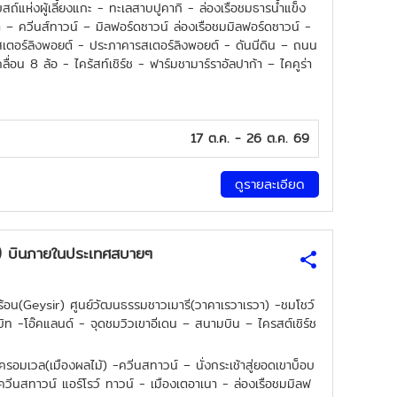
สถ์แห่งผู้เลี้ยงแกะ - ทะเลสาบปูคากิ - ล่องเรือชมธารน้ำแข็ง
 – ควีนส์ทาวน์ – มิลฟอร์ดซาวน์ ล่องเรือชมมิลฟอร์ดซาวน์ -
ฟ สเตอร์ลิงพอยต์ - ประภาคารสเตอร์ลิงพอยต์ - ดันนีดิน – ถนน
่อน 8 ล้อ - ไคร้สท์เชิร์ช - ฟาร์มชามาร์ราอัลปาก้า – ไคคูร่า
17 ต.ค. - 26 ต.ค. 69
ดูรายละเอียด
(NZ) บินภายในประเทศสบายๆ
ร้อน(Geysir) ศูนย์วัฒนธรรมชาวเมารี(วาคาเรวาเรวา) -ชมโชว์
บิท -โอ๊คแลนด์ - จุดชมวิวเขาอีเดน – สนามบิน – ไครสต์เชิร์ช
รอมเวล(เมืองผลไม้) -ควีนสทาวน์ – นั่งกระเช้าสู่ยอดเขาบ็อบ
วีนสทาวน์ แอร์โรว์ ทาวน์ - เมืองเตอาเนา - ล่องเรือชมมิลฟ