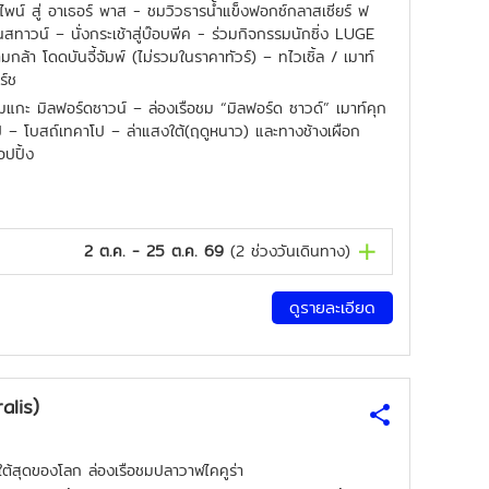
ัลไพน์ สู่ อาเธอร์ พาส - ชมวิวธารน้ำแข็งฟอกซ์กลาสเซียร์ ฟ
ทาวน์ – นั่งกระเช้าสู่บ๊อบพีค - ร่วมกิจกรรมนักซิ่ง LUGE
กล้า โดดบันจี้จัมพ์ (ไม่รวมในราคาทัวร์) – ทไวเซิ้ล / เมาท์
ร์ช
แกะ มิลฟอร์ดซาวน์ – ล่องเรือชม “มิลฟอร์ด ซาวด์” เมาท์คุก
 – โบสถ์เทคาโป – ล่าแสงใต้(ฤดูหนาว) และทางช้างเผือก
ปปิ้ง
2 ต.ค. - 25 ต.ค. 69
(
2
ช่วงวันเดินทาง)
ดูรายละเอียด
alis)
งใต้สุดของโลก ล่องเรือชมปลาวาฬไคคูร่า