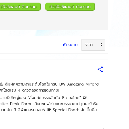
วร์นิวซีแลนด์ สิงหาคม
ทัวร์นิวซีแลนด์ กันยายน
เรียงตาม:
น 🏔️🚢 สัมผัสความงามระดับโลกในทริป BW Amazing Milford
พักโรงแรม 4 ดาวตลอดการเดินทาง!
วามยิ่งใหญ่ของ "สิ่งมหัศจรรย์อันดับ 8 ของโลก" 🚠
Walter Peak Farm: เยี่ยมชมฟาร์มแกะบรรยากาศสุดน่ารักริม
ปูคากิ สีฟ้าเทอร์ควอยซ์ 🍽️ Special Food: จัดเต็มมื้อ