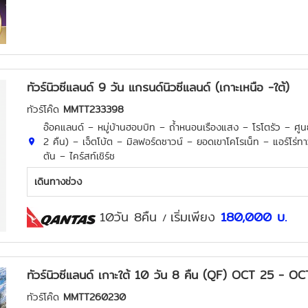
ทัวร์นิวซีแลนด์ 9 วัน แกรนด์นิวซีแลนด์ (เกาะเหนือ -ใต้)
ทัวร์โค๊ด
MMTT233398
อ๊อคแลนด์ – หมู่บ้านฮอบบิท – ถ้ำหนอนเรืองแสง – โรโตรัว – ศูนย
2 คืน) – เจ็ตโบ้ต – มิลฟอร์ดซาวน์ – ยอดเขาโคโรเน็ท – แอร์โร่ท
ตัน – ไคร์สท์เชิร์ช
เดินทางช่วง
10วัน 8คืน
เริ่มเพียง
180,000
บ.
/
ทัวร์นิวซีแลนด์ เกาะใต้ 10 วัน 8 คืน (QF) OCT 25 - O
ทัวร์โค๊ด
MMTT260230