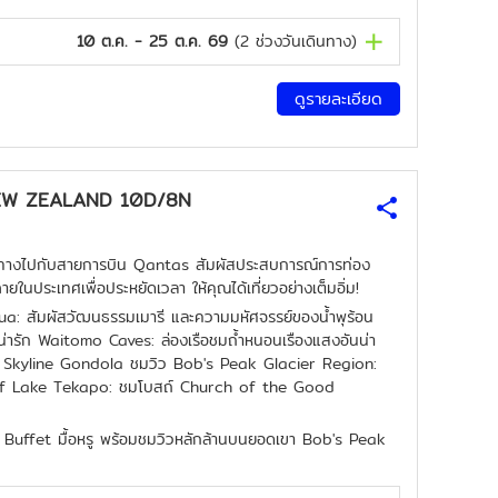
10 ต.ค. - 25 ต.ค. 69
(
2
ช่วงวันเดินทาง)
ดูรายละเอียด
 NEW ZEALAND 10D/8N
เดินทางไปกับสายการบิน Qantas สัมผัสประสบการณ์การท่อง
นประเทศเพื่อประหยัดเวลา ให้คุณได้เที่ยวอย่างเต็มอิ่ม!
a: สัมผัสวัฒนธรรมเมารี และความมหัศจรรย์ของน้ำพุร้อน
ารัก Waitomo Caves: ล่องเรือชมถ้ำหนอนเรืองแสงอันน่า
ช้า Skyline Gondola ชมวิว Bob's Peak Glacier Region:
osef Lake Tekapo: ชมโบสถ์ Church of the Good
์ม Buffet มื้อหรู พร้อมชมวิวหลักล้านบนยอดเขา Bob's Peak