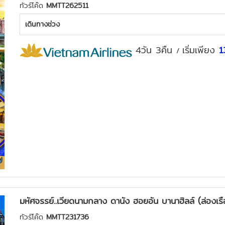
ทัวร์โค๊ด
MMTT262511
เดินทางช่วง
4วัน 3คืน
เริ่มเพียง
1
/
มหัศจรรย์..เวียดนามกลาง ดานัง ฮอยอัน บานาฮิลล์ (ล่องเ
ทัวร์โค๊ด
MMTT231736