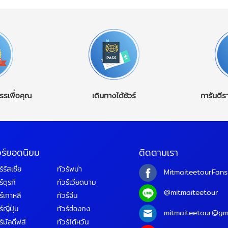
รรเพื่อคุณ
เดินทางได้ชัวร์
การันตีร
วร์ยอดนิยม
ติดตามเรา
ร์รัสเซีย
ทัวร์พม่า
MitmaiteetourFans
ร์ตุรกี
ทัวร์เวียดนาม
@mitmaiteetour
ร์เกาหลี
ทัวร์จีน
์ญี่ปุ่น
ทัวร์ฮ่องกง
mitmaiteetour@gm
ร์มัลดีฟส์
ทัวร์ไต้หวัน