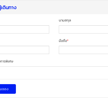
ู้เดินทาง
นามสกุล
มือถือ
*
การพิเศษ
ใบจอง