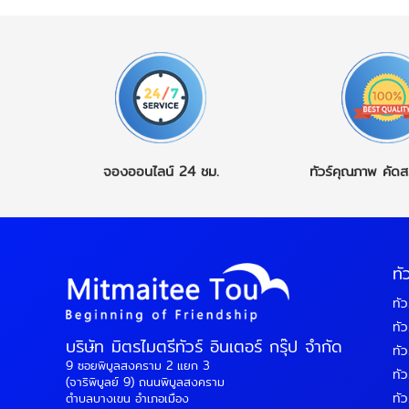
จองออนไลน์
24 ชม.
ทัวร์คุณภาพ
คัดส
ทั
ทัว
ทัว
บริษัท มิตรไมตรีทัวร์ อินเตอร์ กรุ๊ป จำกัด
ทัว
9 ซอยพิบูลสงคราม 2 แยก 3
ทัวร
(จาริพิบูลย์ 9) ถนนพิบูลสงคราม
ทัว
ตำบลบางเขน อำเภอเมือง