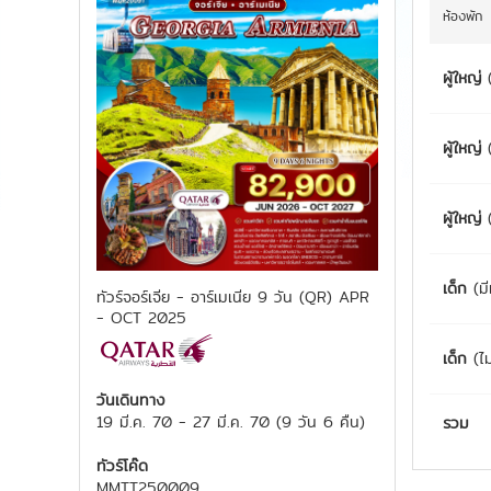
ห้องพัก
ผู้ใหญ่
ผู้ใหญ่
ผู้ใหญ่
เด็ก
(มี
ทัวร์จอร์เจีย - อาร์เมเนีย 9 วัน (QR) APR
- OCT 2025
เด็ก
(ไม
วันเดินทาง
19 มี.ค. 70
-
27 มี.ค. 70
(
9 วัน 6 คืน
)
รวม
ทัวร์โค๊ด
MMTT250009