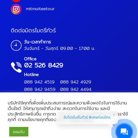
mitmaiteetour
ติดต่อมิตรไมตรีทัวร์
วัน-เวลาทำการ
วันจันทร์ - วันศุกร์ 09.00 - 17.00 น.
Office
02 526 8429
Hotline
088 942 4519
088 942 4929
088 942 9459
088 942 4494
บริษัทใช้คุกกี้เพื่อเพิ่มประสบการณ์และความพึงพอใจในการใช้งาน
เว็บไซต์ ให้สามารถเข้าถึงง่าย สะดวกในการใช้งาน และมี
ประสิทธิภาพยิ่งขึ้น การกด “ยอมรับ” ถือว่าคุณได้อนุญาตให้เราใช้
Mitmaitee Tour Copyright 2018.
All Rights Reserved.
รับโปรโมชั่นทัวร์ พิเศษก่อนใคร
คุกกี้ ตามนโยบายคุกกี้ของบริษัท
Read More
เลขทะเบียนท่องเที่ยว :
11/09566
ยอมรับ