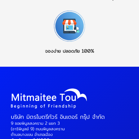
จองง่าย
ปลอดภัย 100%
บริษัท มิตรไมตรีทัวร์ อินเตอร์ กรุ๊ป จำกัด
9 ซอยพิบูลสงคราม 2 แยก 3
(จาริพิบูลย์ 9) ถนนพิบูลสงคราม
ตำบลบางเขน อำเภอเมือง