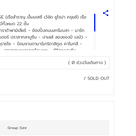
อสำราญ เอ็มเอสซี เวิล์ด ยูโรปา ครุยส์) เรือ
ทั้งหมด 22 ชั้น
ราด้าฟามิเลียร์ – ช้อปปิ้งถนนลารัมบลา - มาร์ก
ซ็นเตอร์ ปราสาทลาบูซีน - ปาเลส์ ลองชองป์ เจนัว –
ดูราซโซ – ป้อมซานตามาร์เกริตาลิกูเร คาโมกลี -
 - ปราสาทเดลลาดราโกนารา - ชีวีตาเวกเกีย -
าสาทโอเดสคัลชีแห่งบรัคชาโน - ปิอัซซา เดล โคมู
( 0 ช่วงวันเดินทาง )
ทมิลาซโซ – เคียซา ดิ ซาน ฟรานเชสโก ดิ เปาลา
– หมู่บ้านป๊อปอาย - ช้อปปิ้ง ลาโรคา วิลเลจ เอาท์
/
SOLD OUT
Group Size