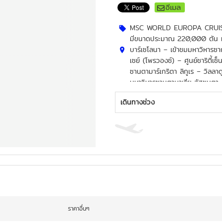
อีเมล
MSC WORLD EUROPA CRUISE (เรื
มีขนาดประมาณ 220,000 ตัน มี
บาร์เซโลนา – เข้าชมมหาวิหารซาก
เซย์ (โพรวองซ์) – ศูนย์ชาริตี้เ
ซานตามาร์เกริตา ลิกูเร – วิลลา
มหาวิหารซานตามาเรีย อัสซุนตา
ซานตา เซเวร่า – บรักซิอาโน ปร
เดินทางช่วง
เน เมสซีนา – มิลาซโซ – ปราสา
- วัลเลตตา (มอลต้า) – เมลลีฮา 
เลต
ท้องถิ่น
ราคาอื่นๆ