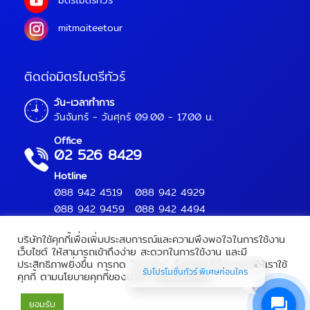
มิตรไมตรีทัวร์
mitmaiteetour
ติดต่อมิตรไมตรีทัวร์
วัน-เวลาทำการ
วันจันทร์ - วันศุกร์ 09.00 - 17.00 น.
Office
02 526 8429
Hotline
088 942 4519
088 942 4929
088 942 9459
088 942 4494
บริษัทใช้คุกกี้เพื่อเพิ่มประสบการณ์และความพึงพอใจในการใช้งาน
เว็บไซต์ ให้สามารถเข้าถึงง่าย สะดวกในการใช้งาน และมี
ประสิทธิภาพยิ่งขึ้น การกด “ยอมรับ” ถือว่าคุณได้อนุญาตให้เราใช้
Mitmaitee Tour Copyright 2018.
All Rights Reserved.
รับโปรโมชั่นทัวร์ พิเศษก่อนใคร
คุกกี้ ตามนโยบายคุกกี้ของบริษัท
Read More
เลขทะเบียนท่องเที่ยว :
11/09566
ยอมรับ