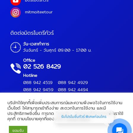
มิตรไมตรีทัวร์
mitmaiteetour
ติดต่อมิตรไมตรีทัวร์
วัน-เวลาทำการ
วันจันทร์ - วันศุกร์ 09.00 - 17.00 น.
Office
02 526 8429
Hotline
088 942 4519
088 942 4929
088 942 9459
088 942 4494
บริษัทใช้คุกกี้เพื่อเพิ่มประสบการณ์และความพึงพอใจในการใช้งาน
เว็บไซต์ ให้สามารถเข้าถึงง่าย สะดวกในการใช้งาน และมี
ประสิทธิภาพยิ่งขึ้น การกด “ยอมรับ” ถือว่าคุณได้อนุญาตให้เราใช้
Mitmaitee Tour Copyright 2018.
All Rights Reserved.
รับโปรโมชั่นทัวร์ พิเศษก่อนใคร
คุกกี้ ตามนโยบายคุกกี้ของบริษัท
Read More
เลขทะเบียนท่องเที่ยว :
11/09566
ยอมรับ