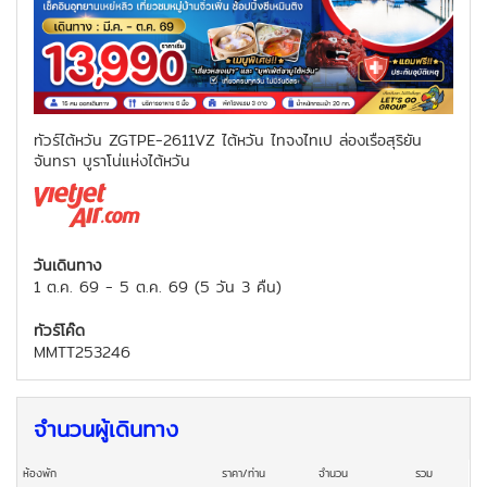
ทัวร์ไต้หวัน ZGTPE-2611VZ ไต้หวัน ไทจงไทเป ล่องเรือสุริยัน
จันทรา บูราโน่แห่งไต้หวัน
วันเดินทาง
1 ต.ค. 69
-
5 ต.ค. 69
(
5 วัน 3 คืน
)
ทัวร์โค๊ด
MMTT253246
จำนวนผู้เดินทาง
ห้องพัก
ราคา/ท่าน
จำนวน
รวม