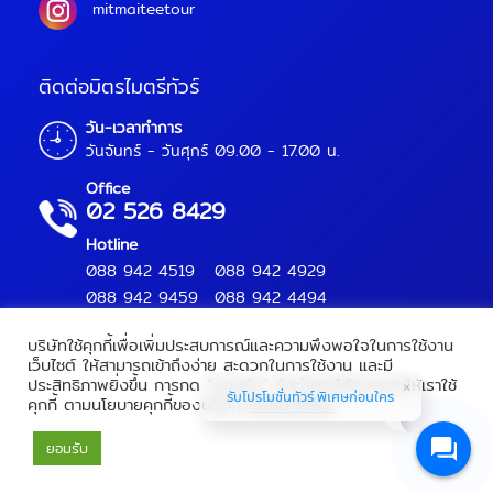
mitmaiteetour
ติดต่อมิตรไมตรีทัวร์
วัน-เวลาทำการ
วันจันทร์ - วันศุกร์ 09.00 - 17.00 น.
Office
02 526 8429
Hotline
088 942 4519
088 942 4929
088 942 9459
088 942 4494
บริษัทใช้คุกกี้เพื่อเพิ่มประสบการณ์และความพึงพอใจในการใช้งาน
เว็บไซต์ ให้สามารถเข้าถึงง่าย สะดวกในการใช้งาน และมี
ประสิทธิภาพยิ่งขึ้น การกด “ยอมรับ” ถือว่าคุณได้อนุญาตให้เราใช้
Mitmaitee Tour Copyright 2018.
All Rights Reserved.
รับโปรโมชั่นทัวร์ พิเศษก่อนใคร
คุกกี้ ตามนโยบายคุกกี้ของบริษัท
Read More
เลขทะเบียนท่องเที่ยว :
11/09566
ยอมรับ
Powered by