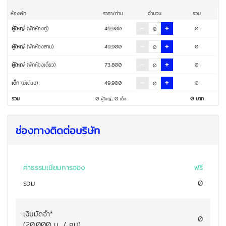
ห้องพัก
ราคา/ท่าน
จำนวน
รวม
ผู้ใหญ่
(พักห้องคู่)
49,900
0
ผู้ใหญ่
(พักห้องสาม)
49,900
0
ผู้ใหญ่
(พักห้องเดี่ยว)
73,800
0
เด็ก
(มีเตียง)
49,900
0
รวม
0
,
0
0
บาท
ผู้ใหญ่
เด็ก
ช่องทางติดต่อบริษัท
ค่าธรรมเนียมการจอง
ฟรี
รวม
0
เงินมัดจำ
*
0
(
20,000
บ. / คน
)