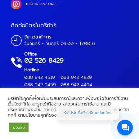
mitmaiteetour
ติดต่อมิตรไมตรีทัวร์
วัน-เวลาทำการ
วันจันทร์ - วันศุกร์ 09.00 - 17.00 น.
Office
02 526 8429
Hotline
088 942 4519
088 942 4929
088 942 9459
088 942 4494
บริษัทใช้คุกกี้เพื่อเพิ่มประสบการณ์และความพึงพอใจในการใช้งาน
เว็บไซต์ ให้สามารถเข้าถึงง่าย สะดวกในการใช้งาน และมี
ประสิทธิภาพยิ่งขึ้น การกด “ยอมรับ” ถือว่าคุณได้อนุญาตให้เราใช้
Mitmaitee Tour Copyright 2018.
All Rights Reserved.
รับโปรโมชั่นทัวร์ พิเศษก่อนใคร
คุกกี้ ตามนโยบายคุกกี้ของบริษัท
Read More
เลขทะเบียนท่องเที่ยว :
11/09566
ยอมรับ
Powered by