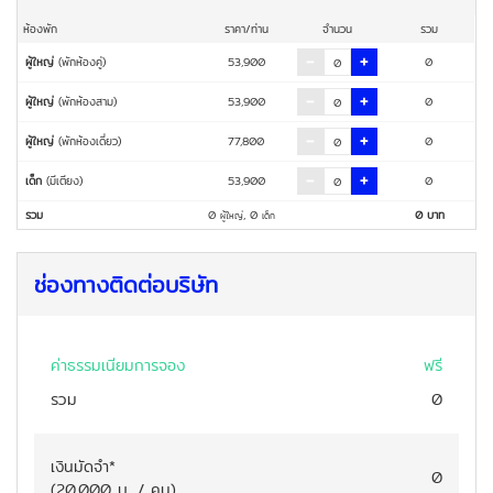
ห้องพัก
ราคา/ท่าน
จำนวน
รวม
ผู้ใหญ่
(พักห้องคู่)
53,900
0
ผู้ใหญ่
(พักห้องสาม)
53,900
0
ผู้ใหญ่
(พักห้องเดี่ยว)
77,800
0
เด็ก
(มีเตียง)
53,900
0
รวม
0
,
0
0
บาท
ผู้ใหญ่
เด็ก
ช่องทางติดต่อบริษัท
ค่าธรรมเนียมการจอง
ฟรี
รวม
0
เงินมัดจำ
*
0
(
20,000
บ. / คน
)