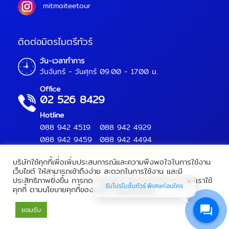
mitmaiteetour
ติดต่อมิตรไมตรีทัวร์
วัน-เวลาทำการ
วันจันทร์ - วันศุกร์ 09.00 - 17.00 น.
Office
02 526 8429
Hotline
088 942 4519
088 942 4929
088 942 9459
088 942 4494
บริษัทใช้คุกกี้เพื่อเพิ่มประสบการณ์และความพึงพอใจในการใช้งาน
เว็บไซต์ ให้สามารถเข้าถึงง่าย สะดวกในการใช้งาน และมี
ประสิทธิภาพยิ่งขึ้น การกด “ยอมรับ” ถือว่าคุณได้อนุญาตให้เราใช้
Mitmaitee Tour Copyright 2018.
All Rights Reserved.
รับโปรโมชั่นทัวร์ พิเศษก่อนใคร
คุกกี้ ตามนโยบายคุกกี้ของบริษัท
Read More
เลขทะเบียนท่องเที่ยว :
11/09566
ยอมรับ
Powered by