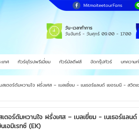
MitmaiteetourFans
วัน-เวลาทำการ
วันจันทร์ - วันศุกร์
09.00 - 17.00
ระเทศ
ทัวร์ยุโรปพรีเมี่ยม
ทัวร์มัลดีฟส์
จัดกรุ๊ปทัวร์
บทความท่
ร์ดัมหวานใจ ฝรั่งเศส – เบลเยี่ยม - เนเธอร์แลนด์ เยอรมนี - สวิตเซอ
ร์ดัมหวานใจ ฝรั่งเศส – เบลเยี่ยม - เนเธอร์แลนด์ 
นเอมิเรทซ์ (EK)