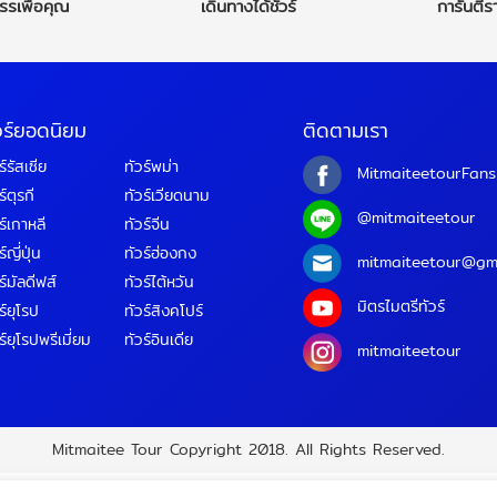
รรเพื่อคุณ
เดินทางได้ชัวร์
การันตีร
วร์ยอดนิยม
ติดตามเรา
ร์รัสเซีย
ทัวร์พม่า
MitmaiteetourFans
ร์ตุรกี
ทัวร์เวียดนาม
@mitmaiteetour
ร์เกาหลี
ทัวร์จีน
์ญี่ปุ่น
ทัวร์ฮ่องกง
mitmaiteetour@gm
ร์มัลดีฟส์
ทัวร์ไต้หวัน
มิตรไมตรีทัวร์
ร์ยุโรป
ทัวร์สิงคโปร์
ร์ยุโรปพรีเมี่ยม
ทัวร์อินเดีย
mitmaiteetour
Mitmaitee Tour Copyright 2018.
All Rights Reserved.
เลขทะเบียนท่องเที่ยว :
11/09566