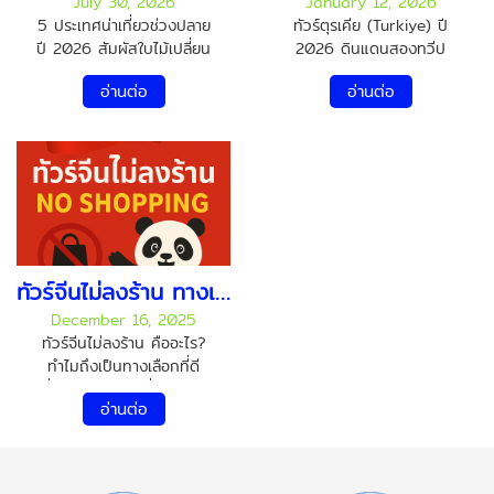
July 30, 2026
January 12, 2026
5 ประเทศน่าเที่ยวช่วงปลาย
ทัวร์ตุรเคีย (Turkiye) ปี
ปี 2026 สัมผัสใบไม้เปลี่ยน
2026 ดินแดนสองทวีป
สี หิมะแรก และเทศกาลสุด
เสน่ห์ครบ วัฒนธรรม
อ่านต่อ
อ่านต่อ
ประทับใจ ปลายปีเป็นช่วง
อารยธรรม และธรรมชาติ
เวลาที่หลายคนรอคอย เพราะ
ระดับโลก หากพูดถึงประเทศ
เป็นฤดูกาลแห่งการพักผ่อน
ท่องเที่ยวที่ “ไปครั้งเดียว ได้
และการเดินทาง หลังจาก
ประสบการณ์ครบทุก
ทำงานหนักมาตลอดทั้งปี
อารมณ์” ตุรเคีย (Turkiye)
การได้ออกไปเปิดโลก สัมผัส
คือหนึ่งในจุดหมายปลายทาง
อากาศเย็น วิวธรรมชาติสวย
ที่นักท่องเที่ยวทั่วโลกใฝ่ฝัน
ๆ และบรรยากาศแห่งการ
และในปี 2026 ตุรเคียยังคง
เฉลิมฉลอง ถือเป็นรางวัลที่ดี
เป็นประเทศที่น่าเที่ยวอย่างยิ่ง
ทัวร์จีนไม่ลงร้าน ทางเลือกของคนเที่ยวจีนคุณภาพ
ที่สุดให้กับตัวเอง หากคุณ
ทั้งในด้านความสวยงาม
December 16, 2025
กำลังวางแผนเที่ยวต่าง
ความหลากหลาย และความ
ทัวร์จีนไม่ลงร้าน คืออะไร?
ประเทศในช่วง ปลายปี
คุ้มค่าในการเดินทาง ตุรเคีย
ทำไมถึงเป็นทางเลือกที่ดี
2026 แต่ยังไม่รู้ว่าจะเลือก
เป็นประเทศที่ตั้งอยู่บน สอง
ที่สุดสำหรับการเที่ยวจีนยุค
ประเทศไหนดี เราขอแนะนำ
ทวีป คือ ยุโรปและเอเชีย มี
อ่านต่อ
ใหม่ ทัวร์จีนไม่ลงร้าน (No
5 จุดหมายปลายทางยอดฮิต
ประวัติศาสตร์ยาวนานนับ
Shopping Tour China)
ที่มีเสน่ห์แตกต่างกัน แต่
พันปี ผ่านอารยธรรมสำคัญ
คืออะไร ทัวร์จีนไม่ลงร้าน
รับรองว่าทุกแห่งจะทำให้คุณ
มากมาย ตั้งแต่โรมัน ไบแซน
หรือที่เรียกกันว่า China No
ตกหลุมรักตั้งแต่ก้าวแรกที่ไป
ไทน์ จนถึงออตโตมัน ทำให้ที่