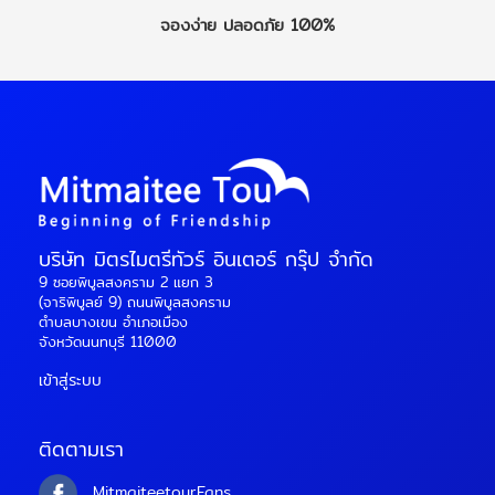
นักท่องเที่ยวชื่นชอบ 1. เที่ยว
จูกุและชิบูย่า
2. สวิต
สุดโรแมนติก เป็นภาพจำที่
จองง่าย
ปลอดภัย 100%
ได้เต็มเวลา ไม่เสียวันไปกับ
เซอร์แลนด์ – …
Continued
นักท่องเที่ยวทั่วโลกใฝ่ฝัน ปา
การช้อปปิ้ง โปรแกรมทัวร์
มุคคาเล …
Continued
จีนไม่ลงร้านจะจัดตารางให้
เที่ยวสถานที่สำคัญได้นานขึ้น
ไม่ต้องเร่ง ไม่ต้องรอคนซื้อ
ของ ได้เก็บภาพ ได้ซึมซับ
บรรยากาศจริง เหมาะมาก
สำหรับผู้ที่อยาก เที่ยวจีน
แบบคุณภาพ 2. ไม่มีแรง
กดดัน ไม่ต้องซื้อของ นัก
บริษัท มิตรไมตรีทัวร์ อินเตอร์ กรุ๊ป จำกัด
ท่องเที่ยวจำนวนมากกังวล
เรื่อง …
Continued
9 ซอยพิบูลสงคราม 2 แยก 3
(จาริพิบูลย์ 9) ถนนพิบูลสงคราม
ตำบลบางเขน อำเภอเมือง
จังหวัดนนทบุรี 11000
เข้าสู่ระบบ
ติดตามเรา
MitmaiteetourFans