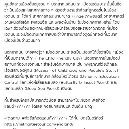
ศูนย์กลางเมืองตั้งอยู่รอบ ๆ ปราสาทเอดินบะระ เมืองเอดินบะระนั้นขึ้นชื่อ
ว่าเป็นเมืองแห่งเทศกาลต่าง ๆ ตัวอย่างงานสำคัญที่ถูกจัดขึ้นในเมือง
เอดินบะระ ได้แก่ เทศกาลศิลปะนานาชาติ Fringe ภาพยนตร์ วิทยาศาสตร์
งานหนังสือเด็ก เพลงแจ๊ส และเพลงพื้นบ้าน ในช่วงเทศกาลเหล่านี้ โดย
เฉพาะช่วงเดือนสิงหาคมหรือช่วงหน้าร้อนของสหราชอาณาจักร ที่เมือง
เอดินบะระจะมีจัดงานเทศกาลประจำปีที่สามารถดึงดูดนักท่องเที่ยวมาที่
เมืองนี้เป็นจำนวนมาก
นอกจากนั้น ป้าจิ๊เพิ่งรู้ว่า เมืองเอดินบะระยังเป็นเมืองที่ได้ชื่อว่าเป็น “เมือง
ที่เป็นมิตรกับเด็ก” (The Child Friendly City) เนื่องจากภายในเมืองมี
สถานที่ท่องเที่ยวที่เหมาะสำหรับเด็กมากมาย เช่น พิพิธภัณฑ์วัยเด็กและ
เรื่องเล่าของผู้คน (Museum of Childhood and People’s Story)
สวนสัตว์ที่มีศูนย์การศึกษาที่เคลื่อนไหวได้จริง (Dynamic Education
Centre) โลกแห่งผีเสื้อและแมลง (Butterfly & Insect World) และ
โลกทะเลลึก (Deep Sea World) เป็นต้น
ที่นี่สำหรับใครที่มีสมาชิกตัวน้อย สามารถพาไปเที่ยวที่ #สก็อต
แลนด์??????? ได้เลย คงสนุกสนานและตื่นเต้น น่าดู
✅ติดตาม #ทัวร์สก็อตแลนด์??????? ได้ที่นี่ มิตรไมตรีทัวร์
https://mitmaiteetour.com/england/