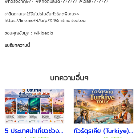
#ทัวร์อังกฤษ?? #สก็อตแลนด์??????? #เวลล์???????
✅ติดตามเราไว้รับโปรโมชั่นทัวร์สุดพิเศษ>>
https://line.me/R/ti/p/%40mitmaiteetour
ขอบคุณข้อมูล : wikipedia
แชร์บทความนี้
บทความอื่นๆ
5 ประเทศน่าเที่ยวช่วงปลายปี 2026 สัมผัสใบไม้เปลี่ยนสี หิมะแรก และเทศกาลสุดประทับใจ
ทัวร์ตุรเคีย (Turkiye) ดินแดนสองทวีป เสน่ห์ครบ วัฒนธรรม อารยธรรม และ ธรรมชาติระดับโลก