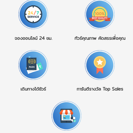
Shopping Tour คือรูปแบบ
ถึง
1. ญี่ปุ่น – ดินแดน
นี่เต็มไปด้วยโบราณสถาน
การท่องเที่ยวประเทศจีนที่👉
แห่งใบไม้เปลี่ยนสีและ
ระดับโลก ผสานกับธรรมชาติ
ไม่มีการบังคับแวะร้านรัฐบาล
วัฒนธรรมอันงดงาม ปลาย
อันน่าทึ่ง และวัฒนธรรมที่มี
ร้านหยก ร้านชา ร้าน
เดือนตุลาคมถึงต้นเดือน
เอกลักษณ์ไม่เหมือนใคร
สมุนไพร หรือร้านขายของที่
ธันวาคม คือช่วงเวลาที่
ไฮไลท์น่าเที่ยว ห้ามพลาดใน
ระลึก👉 โปรแกรมเน้น
ประเทศญี่ปุ่นสวยที่สุดของปี
ทัวร์ตุรเคีย อิสตันบูล
จองออนไลน์
24 ชม.
ทัวร์คุณภาพ
คัดสรรเพื่อคุณ
“เที่ยวจริง พักจริง กินดี”👉
ต้นเมเปิลทั่วประเทศเปลี่ยน
(Istanbul)เมืองหลวงแห่ง
ใช้เวลาทั้งหมดไปกับแหล่ง
เป็นสีแดง ส้ม และเหลือง
วัฒนธรรม ที่เชื่อมยุโรปและ
ท่องเที่ยว วัฒนธรรม
ตัดกับภูเขา วัดโบราณ และ
เอเชียเข้าด้วยกัน ชมความยิ่ง
ธรรมชาติ และประสบการณ์
แม่น้ำ สร้างบรรยากาศโร
ใหญ่ของ สุเหร่าโซเฟีย
แท้ของจีน ในอดีต ทัวร์จีน
แมนติกจนยากจะลืม
(Hagia Sophia), มัสยิดบลู
ราคาถูกมักแฝงด้วยการพา
นอกจากธรรมชาติอันงดงาม
มอสก์, พระราชวังทอปกาปี
ไปลงร้านหลายแห่ง ทำให้นัก
แล้ว ญี่ปุ่นยังมีอาหารขึ้นชื่อ
และล่องเรือช่องแคบบอสฟ
ท่องเที่ยวเสียเวลา เสีย
อย่างซูชิ ราเมน วากิว และ
อรัส สัมผัสเสน่ห์เมืองเก่าที่มี
เดินทางได้ชัวร์
การันตีรางวัล
Top Sales
อารมณ์ และรู้สึกกดดันใน
ขนมหวานตามฤดูกาล รวม
ชีวิตชีวาไม่เคยหลับใหล คัป
การซื้อสินค้าแต่ ทัวร์จีนไม่
ถึงแหล่งช้อปปิ้งที่ครบครัน
ปาโดเกีย
ลงร้าน เกิดขึ้นเพื่อตอบโจทย์
ทั้งในโตเกียว โอซาก้า และฟุ
(Cappadocia)ไฮไลท์ระดับ
นักเดินทางยุคใหม่ที่ต้องการ
กุโอกะ ห้ามพลาด ชมภูเขาไฟ
โลกกับการ ขึ้นบอลลูนลม
คุณภาพ ความโปร่งใส และ
ฟูจิ เที่ยวเกียวโตและวัด
ร้อนยามเช้า ชมภูมิประเทศ
ความคุ้มค่าอย่างแท้จริง
โบราณ แช่ออนเซ็นท่ามกลาง
หินรูปร่างแปลกตา (Fairy
ข้อดีของทัวร์จีนไม่ลงร้าน ที่
อากาศหนาว ช้อปปิ้งย่านชิน
Chimneys) และหมู่บ้านถ้ำ