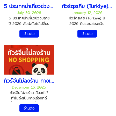
5 ประเทศน่าเที่ยวช่วงปลายปี 2026 สัมผัสใบไม้เปลี่ยนสี หิมะแรก และเทศกาลสุดประทับใจ
ทัวร์ตุรเคีย (Turkiye) ดินแดนสองทวีป เสน่ห์ครบ วัฒนธรรม อารยธรรม และ ธรรมชาติระดับโลก
July 30, 2026
January 12, 2026
5 ประเทศน่าเที่ยวช่วงปลาย
ทัวร์ตุรเคีย (Turkiye) ปี
ปี 2026 สัมผัสใบไม้เปลี่ยน
2026 ดินแดนสองทวีป
สี หิมะแรก และเทศกาลสุด
เสน่ห์ครบ วัฒนธรรม
อ่านต่อ
อ่านต่อ
ประทับใจ ปลายปีเป็นช่วง
อารยธรรม และธรรมชาติ
เวลาที่หลายคนรอคอย เพราะ
ระดับโลก หากพูดถึงประเทศ
เป็นฤดูกาลแห่งการพักผ่อน
ท่องเที่ยวที่ “ไปครั้งเดียว ได้
และการเดินทาง หลังจาก
ประสบการณ์ครบทุก
ทำงานหนักมาตลอดทั้งปี
อารมณ์” ตุรเคีย (Turkiye)
การได้ออกไปเปิดโลก สัมผัส
คือหนึ่งในจุดหมายปลายทาง
อากาศเย็น วิวธรรมชาติสวย
ที่นักท่องเที่ยวทั่วโลกใฝ่ฝัน
ๆ และบรรยากาศแห่งการ
และในปี 2026 ตุรเคียยังคง
เฉลิมฉลอง ถือเป็นรางวัลที่ดี
เป็นประเทศที่น่าเที่ยวอย่างยิ่ง
ทัวร์จีนไม่ลงร้าน ทางเลือกของคนเที่ยวจีนคุณภาพ
ที่สุดให้กับตัวเอง หากคุณ
ทั้งในด้านความสวยงาม
December 16, 2025
กำลังวางแผนเที่ยวต่าง
ความหลากหลาย และความ
ทัวร์จีนไม่ลงร้าน คืออะไร?
ประเทศในช่วง ปลายปี
คุ้มค่าในการเดินทาง ตุรเคีย
ทำไมถึงเป็นทางเลือกที่ดี
2026 แต่ยังไม่รู้ว่าจะเลือก
เป็นประเทศที่ตั้งอยู่บน สอง
ที่สุดสำหรับการเที่ยวจีนยุค
ประเทศไหนดี เราขอแนะนำ
ทวีป คือ ยุโรปและเอเชีย มี
อ่านต่อ
ใหม่ ทัวร์จีนไม่ลงร้าน (No
5 จุดหมายปลายทางยอดฮิต
ประวัติศาสตร์ยาวนานนับ
Shopping Tour China)