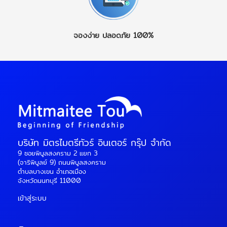
ความคุ้มค่าอย่างแท้จริง
โบราณ แช่ออนเซ็นท่ามกลาง
หินรูปร่างแปลกตา (Fairy
ข้อดีของทัวร์จีนไม่ลงร้าน ที่
อากาศหนาว ช้อปปิ้งย่านชิน
Chimneys) และหมู่บ้านถ้ำ
นักท่องเที่ยวชื่นชอบ 1. เที่ยว
จูกุและชิบูย่า
2. สวิต
สุดโรแมนติก เป็นภาพจำที่
จองง่าย
ปลอดภัย 100%
ได้เต็มเวลา ไม่เสียวันไปกับ
เซอร์แลนด์ – …
Continued
นักท่องเที่ยวทั่วโลกใฝ่ฝัน ปา
การช้อปปิ้ง โปรแกรมทัวร์
มุคคาเล …
Continued
จีนไม่ลงร้านจะจัดตารางให้
เที่ยวสถานที่สำคัญได้นานขึ้น
ไม่ต้องเร่ง ไม่ต้องรอคนซื้อ
ของ ได้เก็บภาพ ได้ซึมซับ
บรรยากาศจริง เหมาะมาก
สำหรับผู้ที่อยาก เที่ยวจีน
แบบคุณภาพ 2. ไม่มีแรง
กดดัน ไม่ต้องซื้อของ นัก
บริษัท มิตรไมตรีทัวร์ อินเตอร์ กรุ๊ป จำกัด
ท่องเที่ยวจำนวนมากกังวล
เรื่อง …
Continued
9 ซอยพิบูลสงคราม 2 แยก 3
(จาริพิบูลย์ 9) ถนนพิบูลสงคราม
ตำบลบางเขน อำเภอเมือง
จังหวัดนนทบุรี 11000
เข้าสู่ระบบ