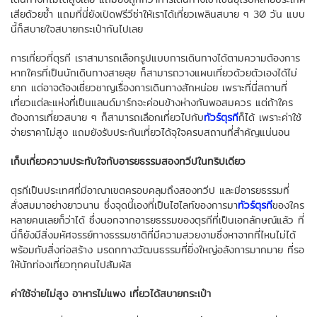
เสียด้วยซ้ำ แถมที่นี่ยังเปิดฟรีวีซ่าให้เราได้เที่ยวเพลินสบาย ๆ 30 วัน แบบ
นี้ก็สบายใจสบายกระเป๋ากันไปเลย
การเที่ยวที่ตุรกี เราสามารถเลือกรูปแบบการเดินทางได้ตามความต้องการ
หากใครที่เป็นนักเดินทางสายลุย ก็สามารถวางแผนเที่ยวด้วยตัวเองได้ไม่
ยาก แต่อาจต้องเชี่ยวชาญเรื่องการเดินทางสักหน่อย เพราะที่นี่สถานที่
เที่ยวแต่ละแห่งที่เป็นแลนด์มาร์กจะค่อนข้างห่างกันพอสมควร แต่ถ้าใคร
ต้องการเที่ยวสบาย ๆ ก็สามารถเลือกเที่ยวไปกับ
ทัวร์ตุรกี
ก็ได้ เพราะค่าใช้
จ่ายราคาไม่สูง แถมยังรับประกันเที่ยวได้จุใจครบสถานที่สำคัญแน่นอน
เก็บเกี่ยวความประทับใจกับอารยธรรมสองทวีปในทริปเดียว
ตุรกีเป็นประเทศที่มีอาณาเขตครอบคลุมถึงสองทวีป และมีอารยธรรมที่
สั่งสมมาอย่างยาวนาน ซึ่งจุดนี้เองที่เป็นไฮไลท์ของการมา
ทัวร์ตุรกี
ของใคร
หลายคนเลยก็ว่าได้ ซึ่งนอกจากอารยธรรมของตุรกีที่เป็นเอกลักษณ์แล้ว ที่
นี่ก็ยังมีสิ่งมหัศจรรย์ทางธรรมชาติที่มีความสวยงามซึ่งหาจากที่ไหนไม่ได้
พร้อมกับสิ่งก่อสร้าง มรดกทางวัฒนธรรมที่ยิ่งใหญ่อลังการมากมาย ที่รอ
ให้นักท่องเที่ยวทุกคนไปสัมผัส
ค่าใช้จ่ายไม่สูง อาหารไม่แพง เที่ยวได้สบายกระเป๋า