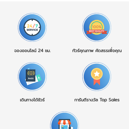
ที่มีเสน่ห์แตกต่างกัน แต่
พันปี ผ่านอารยธรรมสำคัญ
คืออะไร ทัวร์จีนไม่ลงร้าน
รับรองว่าทุกแห่งจะทำให้คุณ
มากมาย ตั้งแต่โรมัน ไบแซน
หรือที่เรียกกันว่า China No
ตกหลุมรักตั้งแต่ก้าวแรกที่ไป
ไทน์ จนถึงออตโตมัน ทำให้ที่
Shopping Tour คือรูปแบบ
ถึง
1. ญี่ปุ่น – ดินแดน
นี่เต็มไปด้วยโบราณสถาน
การท่องเที่ยวประเทศจีนที่👉
แห่งใบไม้เปลี่ยนสีและ
ระดับโลก ผสานกับธรรมชาติ
ไม่มีการบังคับแวะร้านรัฐบาล
วัฒนธรรมอันงดงาม ปลาย
อันน่าทึ่ง และวัฒนธรรมที่มี
ร้านหยก ร้านชา ร้าน
เดือนตุลาคมถึงต้นเดือน
เอกลักษณ์ไม่เหมือนใคร
สมุนไพร หรือร้านขายของที่
ธันวาคม คือช่วงเวลาที่
ไฮไลท์น่าเที่ยว ห้ามพลาดใน
ระลึก👉 โปรแกรมเน้น
ประเทศญี่ปุ่นสวยที่สุดของปี
ทัวร์ตุรเคีย อิสตันบูล
จองออนไลน์
24 ชม.
ทัวร์คุณภาพ
คัดสรรเพื่อคุณ
“เที่ยวจริง พักจริง กินดี”👉
ต้นเมเปิลทั่วประเทศเปลี่ยน
(Istanbul)เมืองหลวงแห่ง
ใช้เวลาทั้งหมดไปกับแหล่ง
เป็นสีแดง ส้ม และเหลือง
วัฒนธรรม ที่เชื่อมยุโรปและ
ท่องเที่ยว วัฒนธรรม
ตัดกับภูเขา วัดโบราณ และ
เอเชียเข้าด้วยกัน ชมความยิ่ง
ธรรมชาติ และประสบการณ์
แม่น้ำ สร้างบรรยากาศโร
ใหญ่ของ สุเหร่าโซเฟีย
แท้ของจีน ในอดีต ทัวร์จีน
แมนติกจนยากจะลืม
(Hagia Sophia), มัสยิดบลู
ราคาถูกมักแฝงด้วยการพา
นอกจากธรรมชาติอันงดงาม
มอสก์, พระราชวังทอปกาปี
ไปลงร้านหลายแห่ง ทำให้นัก
แล้ว ญี่ปุ่นยังมีอาหารขึ้นชื่อ
และล่องเรือช่องแคบบอสฟ
ท่องเที่ยวเสียเวลา เสีย
อย่างซูชิ ราเมน วากิว และ
อรัส สัมผัสเสน่ห์เมืองเก่าที่มี
เดินทางได้ชัวร์
การันตีรางวัล
Top Sales
อารมณ์ และรู้สึกกดดันใน
ขนมหวานตามฤดูกาล รวม
ชีวิตชีวาไม่เคยหลับใหล คัป
การซื้อสินค้าแต่ ทัวร์จีนไม่
ถึงแหล่งช้อปปิ้งที่ครบครัน
ปาโดเกีย
ลงร้าน เกิดขึ้นเพื่อตอบโจทย์
ทั้งในโตเกียว โอซาก้า และฟุ
(Cappadocia)ไฮไลท์ระดับ
นักเดินทางยุคใหม่ที่ต้องการ
กุโอกะ ห้ามพลาด ชมภูเขาไฟ
โลกกับการ ขึ้นบอลลูนลม
คุณภาพ ความโปร่งใส และ
ฟูจิ เที่ยวเกียวโตและวัด
ร้อนยามเช้า ชมภูมิประเทศ