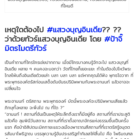
ที่ไหนดี
เหตุใดต้องไป
#
แสวงบุญอินเดีย
??
??
ว่าด้วยทัวร์แสวงบุญอินเดีย โดย
#
ป้าจิ๊
มิตรไมตรีทัวร์
เป็นคำถามที่ใครใครเอ่ยปากถาม เมื่อมีใครบางคนรู้จักจะไป แสวงบุญที่
อินเดีย หลาย ๆ คนคงจะบอกว่า วัดที่ไทยก็เยอะแยะ ทำไมต้องไปไหว้พระ
ไกลโพ้นถึงอินเดียด้วยเล่า บลา บลา บลา แต่หากคุณได้ฟัง พุทธโอวาท ที่
พระพุทธองค์ตรัสก่อนเสด็จดับขันธปรินิพพานกับพระอานนท์ แล้วอาจจะ
เปลี่ยนใจ
พระอานนท์ ตรัสถาม พระพุทธองค์ บัดนี้พระองค์จะปรินิพพานเสียแล้ว
ภิกษุทั้งหลาย จะพึงไป ณ ที่ใด ?”
“อานนท์ ! สถานที่อันเป็นเหตุให้ระลึกถึงเราก็มีอยู่คือ สถานที่ที่เราประสูติ
แล้วคือ ลุมพินีวันสถาน สถานที่ที่เราตั้งอาณาจักรแห่งธรรมขึ้นเป็นครั้ง
แรก คือป่าอิสิปตนะมิคทายะแขวงเมืองพาราณสีสถานที่ที่เราตรัสรู้อนุตต
รสัมมาโพธิฐาณ บรรลุความรู้อันประเสริฐทำกิเลสให้สิ้นไป คือ โพธิมณฑล