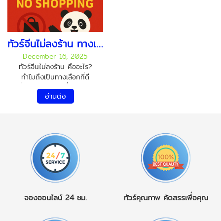
การได้ออกไปเปิดโลก สัมผัส
คือหนึ่งในจุดหมายปลายทาง
อากาศเย็น วิวธรรมชาติสวย
ที่นักท่องเที่ยวทั่วโลกใฝ่ฝัน
ๆ และบรรยากาศแห่งการ
และในปี 2026 ตุรเคียยังคง
เฉลิมฉลอง ถือเป็นรางวัลที่ดี
เป็นประเทศที่น่าเที่ยวอย่างยิ่ง
ทัวร์จีนไม่ลงร้าน ทางเลือกของคนเที่ยวจีนคุณภาพ
ที่สุดให้กับตัวเอง หากคุณ
ทั้งในด้านความสวยงาม
December 16, 2025
กำลังวางแผนเที่ยวต่าง
ความหลากหลาย และความ
ทัวร์จีนไม่ลงร้าน คืออะไร?
ประเทศในช่วง ปลายปี
คุ้มค่าในการเดินทาง ตุรเคีย
ทำไมถึงเป็นทางเลือกที่ดี
2026 แต่ยังไม่รู้ว่าจะเลือก
เป็นประเทศที่ตั้งอยู่บน สอง
ที่สุดสำหรับการเที่ยวจีนยุค
ประเทศไหนดี เราขอแนะนำ
ทวีป คือ ยุโรปและเอเชีย มี
อ่านต่อ
ใหม่ ทัวร์จีนไม่ลงร้าน (No
5 จุดหมายปลายทางยอดฮิต
ประวัติศาสตร์ยาวนานนับ
Shopping Tour China)
ที่มีเสน่ห์แตกต่างกัน แต่
พันปี ผ่านอารยธรรมสำคัญ
คืออะไร ทัวร์จีนไม่ลงร้าน
รับรองว่าทุกแห่งจะทำให้คุณ
มากมาย ตั้งแต่โรมัน ไบแซน
หรือที่เรียกกันว่า China No
ตกหลุมรักตั้งแต่ก้าวแรกที่ไป
ไทน์ จนถึงออตโตมัน ทำให้ที่
Shopping Tour คือรูปแบบ
ถึง
1. ญี่ปุ่น – ดินแดน
นี่เต็มไปด้วยโบราณสถาน
การท่องเที่ยวประเทศจีนที่👉
แห่งใบไม้เปลี่ยนสีและ
ระดับโลก ผสานกับธรรมชาติ
ไม่มีการบังคับแวะร้านรัฐบาล
วัฒนธรรมอันงดงาม ปลาย
อันน่าทึ่ง และวัฒนธรรมที่มี
ร้านหยก ร้านชา ร้าน
เดือนตุลาคมถึงต้นเดือน
เอกลักษณ์ไม่เหมือนใคร
สมุนไพร หรือร้านขายของที่
ธันวาคม คือช่วงเวลาที่
ไฮไลท์น่าเที่ยว ห้ามพลาดใน
ระลึก👉 โปรแกรมเน้น
ประเทศญี่ปุ่นสวยที่สุดของปี
ทัวร์ตุรเคีย อิสตันบูล
จองออนไลน์
24 ชม.
ทัวร์คุณภาพ
คัดสรรเพื่อคุณ
“เที่ยวจริง พักจริง กินดี”👉
ต้นเมเปิลทั่วประเทศเปลี่ยน
(Istanbul)เมืองหลวงแห่ง
ใช้เวลาทั้งหมดไปกับแหล่ง
เป็นสีแดง ส้ม และเหลือง
วัฒนธรรม ที่เชื่อมยุโรปและ