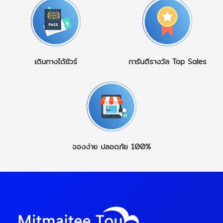
ท่องเที่ยว วัฒนธรรม
ตัดกับภูเขา วัดโบราณ และ
เอเชียเข้าด้วยกัน ชมความยิ่ง
ธรรมชาติ และประสบการณ์
แม่น้ำ สร้างบรรยากาศโร
ใหญ่ของ สุเหร่าโซเฟีย
แท้ของจีน ในอดีต ทัวร์จีน
แมนติกจนยากจะลืม
(Hagia Sophia), มัสยิดบลู
ราคาถูกมักแฝงด้วยการพา
นอกจากธรรมชาติอันงดงาม
มอสก์, พระราชวังทอปกาปี
ไปลงร้านหลายแห่ง ทำให้นัก
แล้ว ญี่ปุ่นยังมีอาหารขึ้นชื่อ
และล่องเรือช่องแคบบอสฟ
ท่องเที่ยวเสียเวลา เสีย
อย่างซูชิ ราเมน วากิว และ
อรัส สัมผัสเสน่ห์เมืองเก่าที่มี
เดินทางได้ชัวร์
การันตีรางวัล
Top Sales
อารมณ์ และรู้สึกกดดันใน
ขนมหวานตามฤดูกาล รวม
ชีวิตชีวาไม่เคยหลับใหล คัป
การซื้อสินค้าแต่ ทัวร์จีนไม่
ถึงแหล่งช้อปปิ้งที่ครบครัน
ปาโดเกีย
ลงร้าน เกิดขึ้นเพื่อตอบโจทย์
ทั้งในโตเกียว โอซาก้า และฟุ
(Cappadocia)ไฮไลท์ระดับ
นักเดินทางยุคใหม่ที่ต้องการ
กุโอกะ ห้ามพลาด ชมภูเขาไฟ
โลกกับการ ขึ้นบอลลูนลม
คุณภาพ ความโปร่งใส และ
ฟูจิ เที่ยวเกียวโตและวัด
ร้อนยามเช้า ชมภูมิประเทศ
ความคุ้มค่าอย่างแท้จริง
โบราณ แช่ออนเซ็นท่ามกลาง
หินรูปร่างแปลกตา (Fairy
ข้อดีของทัวร์จีนไม่ลงร้าน ที่
อากาศหนาว ช้อปปิ้งย่านชิน
Chimneys) และหมู่บ้านถ้ำ
นักท่องเที่ยวชื่นชอบ 1. เที่ยว
จูกุและชิบูย่า
2. สวิต
สุดโรแมนติก เป็นภาพจำที่
จองง่าย
ปลอดภัย 100%
ได้เต็มเวลา ไม่เสียวันไปกับ
เซอร์แลนด์ – …
Continued
นักท่องเที่ยวทั่วโลกใฝ่ฝัน ปา
การช้อปปิ้ง โปรแกรมทัวร์
มุคคาเล …
Continued
จีนไม่ลงร้านจะจัดตารางให้
เที่ยวสถานที่สำคัญได้นานขึ้น
ไม่ต้องเร่ง ไม่ต้องรอคนซื้อ
ของ ได้เก็บภาพ ได้ซึมซับ
บรรยากาศจริง เหมาะมาก
สำหรับผู้ที่อยาก เที่ยวจีน