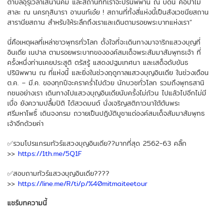
ตำบลอุรุเวลาเสนานิคม และสถานที่ที่เราจะปรินิพพาน ณ บัดนี้ คือป่าไม้
สาละ ณ นครกุสินารา อานนท์เอ๋ย ! สถานที่ทั้งสี่แห่งนี้เป็นสังเวชนียสถาน
สารานียสถาน สำหรับให้ระลึกถึงเราและเดินตามรอยพระบาทแห่งเรา”
นี่คือเหตุผลที่เหล่าชาวพุทธทั่วโลก ตั้งใจที่จะเดินทางมาจาริกแสวงบุญที่
อินเดีย เนปาล ตามรอยพระบาทขององค์สมเด็จพระสัมมาสัมพุทธเจ้า ที่
ครั้งหนึ่งท่านเคยประสูติ ตรัสรู้ แสดงปฐมเทศนา และเสด็จดับขันธ
ปรินิพพาน ณ ที่แห่งนี้ และยิ่งในช่วงฤดูกาลแสวงบุญอินเดีย ในช่วงเดือน
ต.ค. – มี.ค. ของทุกปีจะคราคร่ำไปด้วย นักบวชทั่วโลก รวมถึงพุทธสานิ
กชนอย่างเรา เดินทางไปแสวงบุญอินเดียนับครั้งไม่ถ้วน ไปแล้วไปอีกไม่มี
เบื่อ ยังความปลื้มปิติ ได้สวดมนต์ นั่งเจริญสติภาวนาใต้ต้นพระ
ศรีมหาโพธิ์ เดินจงกรม ถวายเป็นปฎิบัติบูชาแด่องค์สมเด็จสัมมาส้มพุทธ
เจ้าอีกด้วยค่า
✅
รวมโปรแกรมทัวร์แสวงบุญอินเดีย
??
มากที่สุด 2562-63 คลิ๊ก
>>
https://1th.me/5Q1F
✅
สอบถามทัวร์แสวงบุญอินเดีย
??
?
?
>>
https://line.me/R/ti/p/%40mitmaiteetour
แชร์บทความนี้