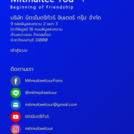
แบบคุณภาพ 2. ไม่มีแรง
กดดัน ไม่ต้องซื้อของ นัก
บริษัท มิตรไมตรีทัวร์ อินเตอร์ กรุ๊ป จำกัด
ท่องเที่ยวจำนวนมากกังวล
เรื่อง …
Continued
9 ซอยพิบูลสงคราม 2 แยก 3
(จาริพิบูลย์ 9) ถนนพิบูลสงคราม
ตำบลบางเขน อำเภอเมือง
จังหวัดนนทบุรี 11000
เข้าสู่ระบบ
ติดตามเรา
MitmaiteetourFans
@mitmaiteetour
mitmaiteetour@gmail.com
มิตรไมตรีทัวร์
mitmaiteetour