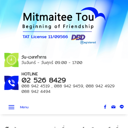
วัน-เวลาทำการ
วันจันทร์ - วันศุกร์
09.00 - 17.00
HOTLINE
02 526 8429
088 942 4519
,
088 942 9459
,
088 942 4929
088 942 4494
Menu