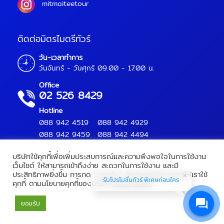
mitmaiteetour
ติดต่อมิตรไมตรีทัวร์
วัน-เวลาทำการ
วันจันทร์ - วันศุกร์ 09.00 - 17.00 น.
Office
02 526 8429
Hotline
088 942 4519
088 942 4929
088 942 9459
088 942 4494
บริษัทใช้คุกกี้เพื่อเพิ่มประสบการณ์และความพึงพอใจในการใช้งาน
เว็บไซต์ ให้สามารถเข้าถึงง่าย สะดวกในการใช้งาน และมี
ประสิทธิภาพยิ่งขึ้น การกด “ยอมรับ” ถือว่าคุณได้อนุญาตให้เราใช้
Mitmaitee Tour Copyright 2018.
All Rights Reserved.
รับโปรโมชั่นทัวร์ พิเศษก่อนใคร
คุกกี้ ตามนโยบายคุกกี้ของบริษัท
Read More
เลขทะเบียนท่องเที่ยว :
11/09566
ยอมรับ
Powered by