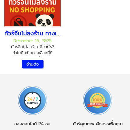
ทำงานหนักมาตลอดทั้งปี
อารมณ์” ตุรเคีย (Turkiye)
การได้ออกไปเปิดโลก สัมผัส
คือหนึ่งในจุดหมายปลายทาง
อากาศเย็น วิวธรรมชาติสวย
ที่นักท่องเที่ยวทั่วโลกใฝ่ฝัน
ๆ และบรรยากาศแห่งการ
และในปี 2026 ตุรเคียยังคง
เฉลิมฉลอง ถือเป็นรางวัลที่ดี
เป็นประเทศที่น่าเที่ยวอย่างยิ่ง
ทัวร์จีนไม่ลงร้าน ทางเลือกของคนเที่ยวจีนคุณภาพ
ที่สุดให้กับตัวเอง หากคุณ
ทั้งในด้านความสวยงาม
December 16, 2025
กำลังวางแผนเที่ยวต่าง
ความหลากหลาย และความ
ทัวร์จีนไม่ลงร้าน คืออะไร?
ประเทศในช่วง ปลายปี
คุ้มค่าในการเดินทาง ตุรเคีย
ทำไมถึงเป็นทางเลือกที่ดี
2026 แต่ยังไม่รู้ว่าจะเลือก
เป็นประเทศที่ตั้งอยู่บน สอง
ที่สุดสำหรับการเที่ยวจีนยุค
ประเทศไหนดี เราขอแนะนำ
ทวีป คือ ยุโรปและเอเชีย มี
อ่านต่อ
ใหม่ ทัวร์จีนไม่ลงร้าน (No
5 จุดหมายปลายทางยอดฮิต
ประวัติศาสตร์ยาวนานนับ
Shopping Tour China)
ที่มีเสน่ห์แตกต่างกัน แต่
พันปี ผ่านอารยธรรมสำคัญ
คืออะไร ทัวร์จีนไม่ลงร้าน
รับรองว่าทุกแห่งจะทำให้คุณ
มากมาย ตั้งแต่โรมัน ไบแซน
หรือที่เรียกกันว่า China No
ตกหลุมรักตั้งแต่ก้าวแรกที่ไป
ไทน์ จนถึงออตโตมัน ทำให้ที่
Shopping Tour คือรูปแบบ
ถึง
1. ญี่ปุ่น – ดินแดน
นี่เต็มไปด้วยโบราณสถาน
การท่องเที่ยวประเทศจีนที่👉
แห่งใบไม้เปลี่ยนสีและ
ระดับโลก ผสานกับธรรมชาติ
ไม่มีการบังคับแวะร้านรัฐบาล
วัฒนธรรมอันงดงาม ปลาย
อันน่าทึ่ง และวัฒนธรรมที่มี
ร้านหยก ร้านชา ร้าน
เดือนตุลาคมถึงต้นเดือน
เอกลักษณ์ไม่เหมือนใคร
สมุนไพร หรือร้านขายของที่
ธันวาคม คือช่วงเวลาที่
ไฮไลท์น่าเที่ยว ห้ามพลาดใน
ระลึก👉 โปรแกรมเน้น
ประเทศญี่ปุ่นสวยที่สุดของปี
ทัวร์ตุรเคีย อิสตันบูล
จองออนไลน์
24 ชม.
ทัวร์คุณภาพ
คัดสรรเพื่อคุณ
“เที่ยวจริง พักจริง กินดี”👉
ต้นเมเปิลทั่วประเทศเปลี่ยน
(Istanbul)เมืองหลวงแห่ง