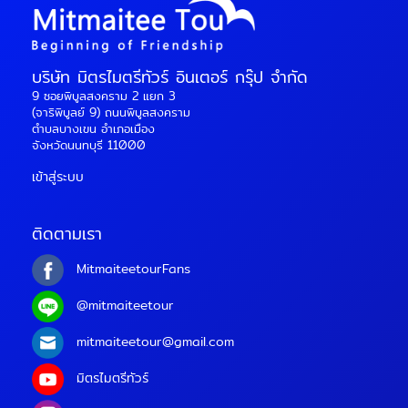
บรรยากาศจริง เหมาะมาก
สำหรับผู้ที่อยาก เที่ยวจีน
แบบคุณภาพ 2. ไม่มีแรง
กดดัน ไม่ต้องซื้อของ นัก
บริษัท มิตรไมตรีทัวร์ อินเตอร์ กรุ๊ป จำกัด
ท่องเที่ยวจำนวนมากกังวล
เรื่อง …
Continued
9 ซอยพิบูลสงคราม 2 แยก 3
(จาริพิบูลย์ 9) ถนนพิบูลสงคราม
ตำบลบางเขน อำเภอเมือง
จังหวัดนนทบุรี 11000
เข้าสู่ระบบ
ติดตามเรา
MitmaiteetourFans
@mitmaiteetour
mitmaiteetour@gmail.com
มิตรไมตรีทัวร์