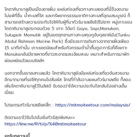
โคตาคินาบาลูเป็นเมืองชายฝั่ง แหล่งท่องเที่ยวทางทะเลของที่นี่จึงงดงาม
ไม่แพ้ที่อื่น น้ำทะเลที่ใส และทรัพยากรธรรมชาติทางทะเลที่อุดมสมบูรณ์ ก็
สามารถสร้างความประทับใจให้กับผู้ที่มาทัวร์มาเลเซียได้ไม่ยาก หมู่เกาะของ
โคตาคินาบาลูประกอบด้วย 5 เกาะ ได้แก่ Gaya, Sapi,Manukan,
Sulugและ Mamutik อยู่ในเขตอุทยานทางทะเลทุนกูอับดุลราห์มัน(Tunku
Abdul Rahman Marine Park) ซึ่งมีระยะการเดินทางจากชายฝั่งเพียง
15 นาทีเท่านั้น เกาะยอดนิยมสำหรับกิจกรรมดำน้ำตื้นดูปะการังก็คือเกาะ
Manukanอันมีชายหาดที่ขาวสะอาดและเงียบสงบ เหมาะสำหรับการมาพัก
ผ่อนหย่อนใจแบบชิลล์ๆ
นอกจากขึ้นเขาลงทะเลแล้ว โคตาคินาบาลูยังมีแหล่งท่องเที่ยวอันสวยงาม
อีกมากมายที่รอให้ทุกคนไปสัมผัส ใครที่กำลังวางแผนทัวร์มาเลเซีย ก็ลอง
เพิ่มโคตาคินาบาลูไว้ในลิสต์ รับรองว่าได้ความประทับใจกลับไปอย่างเต็ม
เปี่ยม
โปรแกรมทัวร์มาเลเซียคลิ๊ก :
https://mitmaiteetour.com/malaysia/
ติดตามเราไว้รับโปรโมชั่นทัวร์สุดพิเศษ>>
https://line.me/R/ti/p/%40mitmaiteetour
แชร์บทความนี้