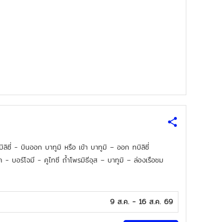
ซี่ - บินออก บาทูมิ หรือ เข้า บาทูมิ – ออก ทบิลิซี่
ค - บอร์โจมี - คูไทซี ถ้ำโพรมิธีอุส – บาทูมิ – ล่องเรือชม
9 ส.ค. - 16 ส.ค. 69