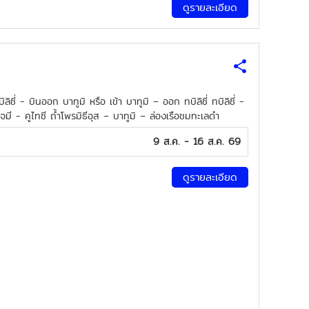
ดูรายละเอียด
ี่ - บินออก บาทูมิ หรือ เข้า บาทูมิ – ออก ทบิลิซี่ ทบิลิซี่ -
มี - คูไทซี ถ้ำโพรมิธีอุส – บาทูมิ – ล่องเรือชมทะเลดำ
9 ส.ค. - 16 ส.ค. 69
ดูรายละเอียด