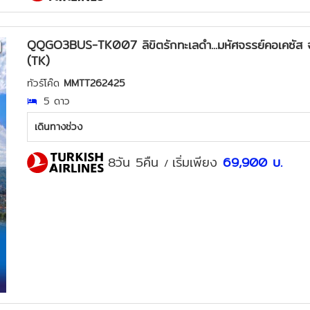
QQGO3BUS-TK007 ลิขิตรักทะเลดำ...มหัศจรรย์คอเคซัส จอ
(TK)
ทัวร์โค๊ด
MMTT262425
5 ดาว
เดินทางช่วง
8วัน 5คืน
เริ่มเพียง
69,900
บ.
/