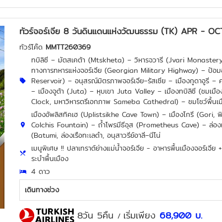
ทัวร์จอร์เจีย 8 วันดินแดนแห่งวัฒนธรรม (TK) APR - O
ทัวร์โค๊ด
MMTT260369
ทบิลิซี – มัตสเคต้า (Mtskheta) – วิหารจวารี (Jvari Monastery
ทางการทหารแห่งจอร์เจีย (Georgian Military Highway) – ป้อมอาน
Reservoir) – อนุสรณ์มิตรภาพจอร์เจีย–รัสเซีย – เมืองกูดาอูรี – ค
– เมืองจูต้า (Juta) – หุบเขา Juta Valley – เมืองทบิลิซี (ชมเมื
Clock, มหาวิหารตรีเอกภาพ Sameba Cathedral) – ชมโชว์พื้นเมื
เมืองอัพลิสทิคเฮ (Uplistsikhe Cave Town) – เมืองโกรี (Gori, พิพ
Colchis Fountain) – ถ้ำโพรมีธีอุส (Prometheus Cave) – ล่องเร
(Batumi, ล่องเรือทะเลดำ, อนุสาวรีย์อาลี–นีโน่
เมนูพิเศษ !! ปลาเทราต์ย่างแม่น้ำจอร์เจีย - อาหารพื้นเมืองจอร์เจีย
ระบำพื้นเมือง
4 ดาว
เดินทางช่วง
8วัน 5คืน
เริ่มเพียง
68,900
บ.
/