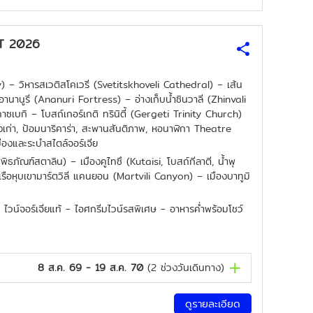
CT 2026
) – วิหารสเวติสโคเวรี (Svetitskhoveli Cathedral) – เส้น
านูรี (Ananuri Fortress) – อ่างเก็บน้ำซินวาลี (Zhinvali
าซเบกิ – โบสถ์เกอร์เกติ ทรินิตี้ (Gergeti Trinity Church)
องเก่า, ป้อมนาริคาร่า, สะพานสันติภาพ, หอนาฬิกา Theatre
องและระบำสไตล์จอร์เจีย
ิธภัณฑ์สตาลิน) – เมืองคูไทซึ (Kutaisi, โบสถ์กีลาตี, น้ำพุ
ือหุบเขามาร์ตวิลี แคนยอน (Martvili Canyon) – เมืองบาทูมิ
 + ไวน์จอร์เจียแท้ - ไอศกรีมไวน์รสพิเศษ - อาหารค่ำพร้อมโชว์
8 ส.ค. 69 - 19 ส.ค. 70
(
2
ช่วงวันเดินทาง)
ดูรายละเอียด