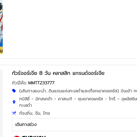
ทัวร์จอร์เจีย 8 วัน คลาสสิก แกรนด์จอร์เจีย
ทัวร์โค๊ด
MMTT233777
(เส้นทางแนะนำ...ดินแดนแห่งทะเลดำและเทือกเขาคอเคซัส) บินเข้า ทบิลิ
ทบิลิซี่ - มิทสเคต้า - คาสเบกิ - หุบเขาคอเคซัส - โกรี – อุพลิสชิเ
ทะเลดำ
ท้องถิ่น, จีน, ไทย
เดินทางช่วง