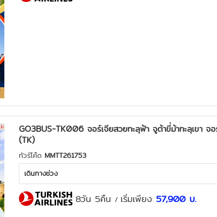
GO3BUS-TK006 จอร์เจียสวยทะลุฟ้า จูต้าขี่ม้าทะลุเขา จ
(TK)
ทัวร์โค๊ด
MMTT261753
เดินทางช่วง
8วัน 5คืน
เริ่มเพียง
57,900
บ.
/