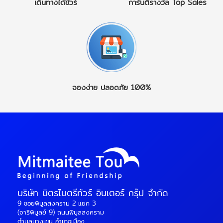
เดินทางได้ชัวร์
การันตีรางวัล
Top Sales
จองง่าย
ปลอดภัย 100%
บริษัท มิตรไมตรีทัวร์ อินเตอร์ กรุ๊ป จำกัด
9 ซอยพิบูลสงคราม 2 แยก 3
(จาริพิบูลย์ 9) ถนนพิบูลสงคราม
ตำบลบางเขน อำเภอเมือง