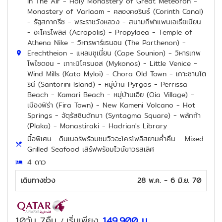
In The Air - Holy Monastery of Great Meteoron -
Monastery of Varlaam - คลองคอรินธ์ (Corinth Canal)
- รัฐสภากรีซ - พระราชวังหลวง - สนามกีฬาแพนเอเธียเนียน
- อะโครโพลิส (Acropolis) - Propylaea - Temple of
Athena Nike - วิหารพาร์เธนอน (The Parthenon) -
Erechtheion - แหลมซูเนี่ยน (Cape Sounion) - วิหารเทพ
โพไซดอน - เกาะมิโครนอส (Mykonos) - Little Venice -
Wind Mills (Kato Myloi) - Chora Old Town - เกาะซานโต
รินี (Santorini Island) - หมู่บ้าน Pyrgos - Perrissa
Beach - Kamari Beach - หมู่บ้านเอีย (Oia Village) -
เมืองฟิร่า (Fira Town) - New Kameni Volcano - Hot
Springs - จัตุรัสซินตักมา (Syntagma Square) - พลักก้า
(Plaka) - Monastiraki - Hadrian's Library
มื้อพิเศษ : ดินเนอร์พร้อมชมวิวอะโครโพลิสยามค่ำคืน - Mixed
Grilled Seafood เสิร์ฟพร้อมไวน์ขาวรสเลิศ
4 ดาว
เดินทางช่วง
28 พ.ค. - 6 มิ.ย. 70
10วัน 7คืน
เริ่มเพียง
149,900
บ.
/