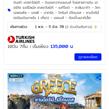
บินเข้า เทสซาโลนิกิ – บินออกจากเอเธนส์ โดยสายการบิน เต
อร์กิช แอร์ไลน์ส เทสซาโลนิกิ – เมทิโอร่า – คาลัมบาก้า – วิหา
รอพอลโล – เดลฟี – ปาทรัส – โครินท์ มิโคนอส – ซานโตรินี
(พร้อมบินภายใน 1 เที่ยว) – เอเธนส์ – ช้อปปิ้งเอาท์เล็ต
เดินทางช่วง
1 พ.ค. - 5 มิ.ย. 70
(
2
ช่วงวันเดินทาง)
10วัน 7คืน
เริ่มเพียง
135,000
บ.
/
ดูรายละเอียด