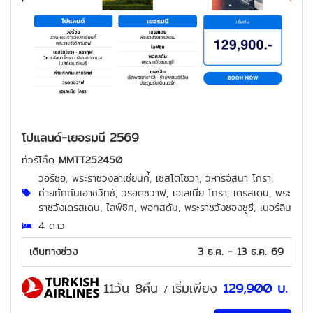
โปแลนด์-เยอรมนี 2569
ทัวร์โค๊ด
MMTT252450
วอร์ซอ, พระราชวังลาเซียนกี้, เซสโตโซวา, วิหารจัสนา โกรา,
ค่ายกักกันเอาชวิทซ์, วรอตซวาฟ, เจเลเนีย โกรา, เดรสเดน, พระ
ราชวังเดรสเดน, ไลฟ์ซิก, พอทสดัม, พระราชวังซองซูซี, เบอร์ลิน
4 ดาว
เดินทางช่วง
3 ธ.ค. - 13 ธ.ค. 69
11วัน 8คืน
เริ่มเพียง
129,900
บ.
/