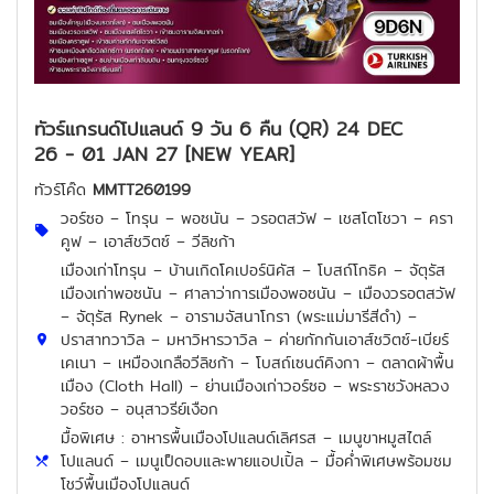
ทัวร์แกรนด์โปแลนด์ 9 วัน 6 คืน (QR) 24 DEC
26 - 01 JAN 27 [NEW YEAR]
ทัวร์โค๊ด
MMTT260199
วอร์ซอ – โทรุน – พอซนัน – วรอตสวัฟ – เชสโตโชวา – ครา
คูฟ – เอาส์ชวิตซ์ – วีลิชก้า
เมืองเก่าโทรุน – บ้านเกิดโคเปอร์นิคัส – โบสถ์โกธิค – จัตุรัส
เมืองเก่าพอซนัน – ศาลาว่าการเมืองพอซนัน – เมืองวรอตสวัฟ
– จัตุรัส Rynek – อารามจัสนาโกรา (พระแม่มารีสีดำ) –
ปราสาทวาวิล – มหาวิหารวาวิล – ค่ายกักกันเอาส์ชวิตซ์-เบียร์
เคเนา – เหมืองเกลือวีลิชก้า – โบสถ์เซนต์คิงกา – ตลาดผ้าพื้น
เมือง (Cloth Hall) – ย่านเมืองเก่าวอร์ซอ – พระราชวังหลวง
วอร์ซอ – อนุสาวรีย์เงือก
มื้อพิเศษ : อาหารพื้นเมืองโปแลนด์เลิศรส – เมนูขาหมูสไตล์
โปแลนด์ – เมนูเป็ดอบและพายแอปเปิ้ล – มื้อค่ำพิเศษพร้อมชม
โชว์พื้นเมืองโปแลนด์