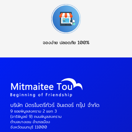
จองง่าย
ปลอดภัย 100%
บริษัท มิตรไมตรีทัวร์ อินเตอร์ กรุ๊ป จำกัด
9 ซอยพิบูลสงคราม 2 แยก 3
(จาริพิบูลย์ 9) ถนนพิบูลสงคราม
ตำบลบางเขน อำเภอเมือง
จังหวัดนนทบุรี 11000