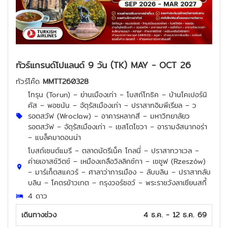
ทัวร์แกรนด์โปแลนด์ 9 วัน (TK) MAY - OCT 26
ทัวร์โค๊ด
MMTT260328
โทรุน (Torun) – ย่านเมืองเก่า – โบสถ์โกธิค – บ้านโคเปอร์นิ
คัส – พอซนัน – จัตุรัสเมืองเก่า – ปราสาทอิมพีเรียล – ว
รอตสวัฟ (Wroclaw) – อาคารหลากสี – มหาวิทยาลัยว
รอตสวัฟ – จัตุรัสเมืองเก่า – เชสโตโชวา – อารามจัสนากอร่า
– แบล็คมาดอนน่า
โบสถ์เซนต์แมรี – ตลาดนัดรีเน็ค โกลนี่ – ปราสาทวาเวล –
ค่ายเอาสช์วิตช์ – เหมืองเกลือวิลลิกซ์กา – เชชูฟ (Rzeszów)
– มาร์เก็ตสแควร์ – ศาลาว่าการเมือง – ลับบลิน – ปราสาทลับ
บลิน – โคตรข้าวเกต – กรุงวอร์ซอว์ – พระราชวังลาเซียนสกี้
4 ดาว
เดินทางช่วง
4 ธ.ค. - 12 ธ.ค. 69